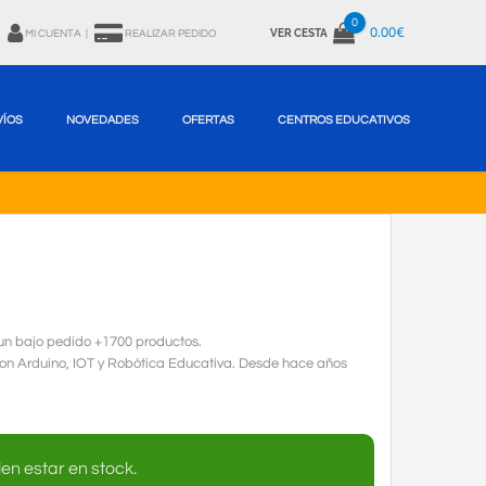
0
0.00€
VER CESTA
MI CUENTA
|
REALIZAR PEDIDO
VÍOS
NOVEDADES
OFERTAS
CENTROS EDUCATIVOS
fun bajo pedido +1700 productos.
con Arduino, IOT y Robótica Educativa. Desde hace años
en estar en stock.