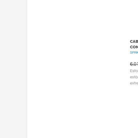
CAB
CON
SPRK
6.0
Esto
está
extr
torni