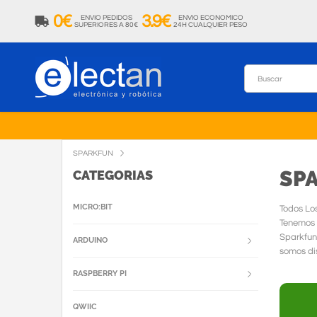
0€
3.9€
ENVIO PEDIDOS
ENVIO ECONOMICO
SUPERIORES A 80€
24H CUALQUIER PESO
SPARKFUN
SP
CATEGORIAS
MICRO:BIT
Todos Lo
Tenemos 
Sparkfun
ARDUINO
somos dis
RASPBERRY PI
QWIIC