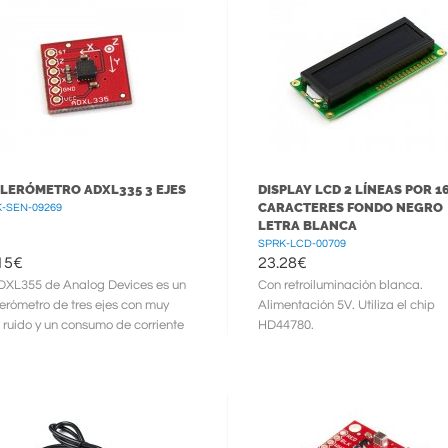
LERÓMETRO ADXL335 3 EJES
DISPLAY LCD 2 LÍNEAS POR 1
CARACTERES FONDO NEGRO
-SEN-09269
LETRA BLANCA
SPRK-LCD-00709
15
€
23.28
€
DXL355 de Analog Devices es un
Con retroiluminación blanca.
erómetro de tres ejes con muy
Alimentación 5V. Utiliza el chip
 ruido y un consumo de corriente
HD44780.
olo 320uA. Puede medir el ...