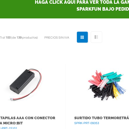
HAGA CLICK AQUÍ PARA VER TODA LA G
SPARKFUN BAJO PEDID
1
al
100
(de
139
productos)
PRECIOS SIN IVA
TAPILAS AAA CON CONECTOR
SURTIDO TUBO TERMORETRÁ
A MICRO:BIT
SPRK-PRT-09353
-PRT-15101