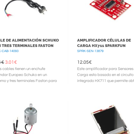
LE DE ALIMENTACIÓN SCHUKO
AMPLIFICADOR CÉLULAS DE
 TRES TERMINALES FASTON
CARGA HX711 SPARKFUN
-CAB-14093
SPRK-SEN-13879
1€
3.01
€
12.05
€
s cables tienen un enchufe
Este amplificador para Sensores
ndar Europeo Schuko en un
Carga esta basado en el circuito
emo y tres terminales Faston para
integrado HX711 que permite ob
llo aislados en el otro. Cada ...
medidas precisas de la fuerza ...