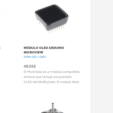
6
MÓDULO OLED ARDUINO
MICROVIEW
SPRK-DEV-12923
49.55
€
El MicroView es un módulo compatible
Arduino que incluye una pantalla
OLED de 64x48 pixels. El módulo tiene
integrado un ATmega328P, un ...