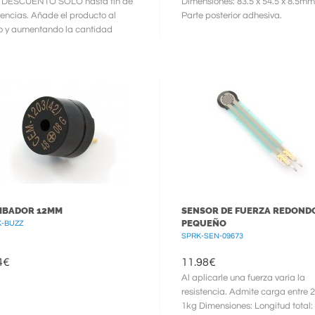
 DESCUENTO SOLO hasta fin de
Dimensiones: 83.5 x 54.5 x 8.5mm
tencias. Añade el producto al
Parte posterior adhesiva.
o y aumentando la cantidad
ás ve
MBADOR 12MM
SENSOR DE FUERZA REDOND
PEQUEÑO
K-BUZZ
SPRK-SEN-09673
4
€
11.98
€
Al aplicarle una fuerza varía la
resistencia. Admite carga entre 2
1kg Dimensiones: Longitud total: