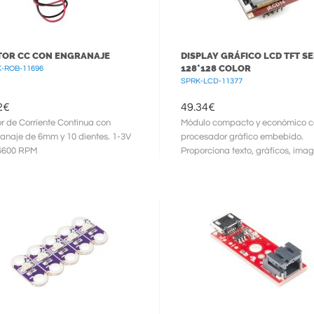
OR CC CON ENGRANAJE
DISPLAY GRÁFICO LCD TFT SE
128*128 COLOR
-ROB-11696
SPRK-LCD-11377
2
€
49.34
€
r de Corriente Continua con
Módulo compacto y económico c
anaje de 6mm y 10 dientes. 1-3V
procesador gráfico embebido.
6600 RPM
Proporciona texto, gráficos, imag
animación y más funcionalidades 