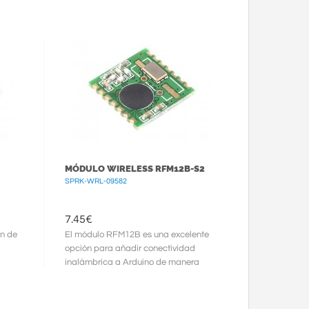
alimentación externa) para controlar ...
MÓDULO WIRELESS RFM12B-S2
SPRK-WRL-09582
7.45
€
n de
El módulo RFM12B es una excelente
l
opción para añadir conectividad
inalámbrica a Arduino de manera
económica.