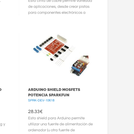
.
Esta cinta de cobre permite variedad
de aplicaciones, desde crear pistas
para componentes electrónicos a
fabricar antenas. Ancho ...
O
ARDUINO SHIELD MOSFETS
POTENCIA SPARKFUN
SPRK-DEV-10618
28.33
€
Esta shield para Arduino permite
g y
utilizar una fuente de alimentación de
ordenador (u otra fuente de