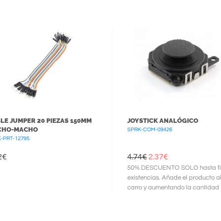
45mm Ancho total
LE JUMPER 20 PIEZAS 150MM
JOYSTICK ANALÓGICO
CHO-MACHO
SPRK-COM-09426
-PRT-12795
2
€
4.74€
2.37
€
50% DESCUENTO SOLO hasta fi
existencias. Añade el producto a
carro y aumentando la cantidad
podrás ve