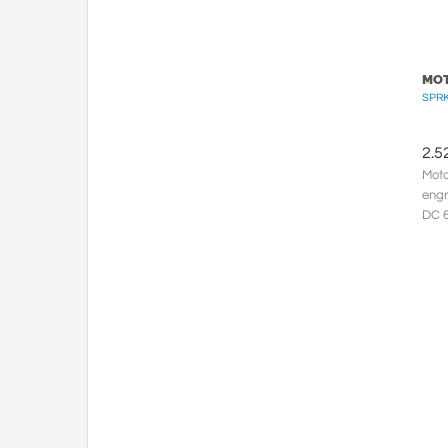
MOT
SPRK
2.5
Moto
engr
DC 