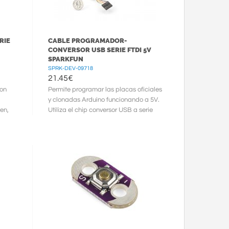
RIE
CABLE PROGRAMADOR-
CONVERSOR USB SERIE FTDI 5V
SPARKFUN
SPRK-DEV-09718
21.45
€
on
Permite programar las placas oficiales
y clonadas Arduino funcionando a 5V.
en,
Utiliza el chip conversor USB a serie
...
FTDI FT232RL. Tamb