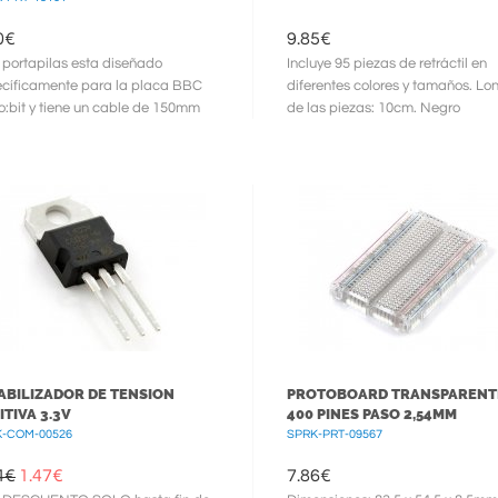
0
€
9.85
€
 portapilas esta diseñado
Incluye 95 piezas de retráctil en
cíficamente para la placa BBC
diferentes colores y tamaños. Lo
o:bit y tiene un cable de 150mm
de las piezas: 10cm. Negro
el conector correspondiente.
1.5/3.7/6.5/9.5
ABILIZADOR DE TENSION
PROTOBOARD TRANSPARENT
ITIVA 3.3V
400 PINES PASO 2,54MM
-COM-00526
SPRK-PRT-09567
4€
1.47
€
7.86
€