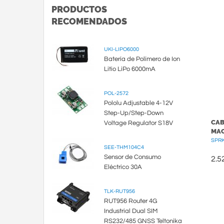
PRODUCTOS
RECOMENDADOS
UKI-LIPO6000
Batería de Polímero de Ion
Litio LiPo 6000mA
POL-2572
Pololu Adjustable 4-12V
Step-Up/Step-Down
CAB
Voltage Regulator S18V
MA
SPRK
SEE-THM104C4
Sensor de Consumo
2.5
Eléctrico 30A
TLK-RUT956
RUT956 Router 4G
Industrial Dual SIM
RS232/485 GNSS Teltonika