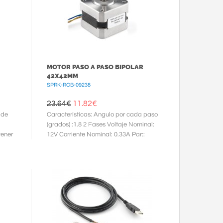
MOTOR PASO A PASO BIPOLAR
42X42MM
SPRK-ROB-09238
23.64€
11.82
€
 de
Características: Angulo por cada paso
(grados) :1.8 2 Fases Voltaje Nominal:
tener
12V Corriente Nominal: 0.33A Par::
2.3kg*cm