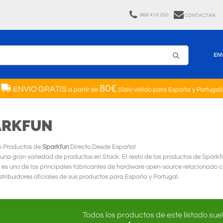
966 410 250
CONTACTAR
EN
80€
ENVIO GRATIS
a partir de
(Solo válido para España y Portugal)
ARKFUN
s Productos de
Sparkfun
Directo Desde España!
una gran variedad de productos en Stock. El resto de los productos de Spark
 es uno de los principales fabricantes de hardware open-source relacionado 
tribuidores oficiales de sus productos para España y Portugal.
Todos los productos de este listado suel