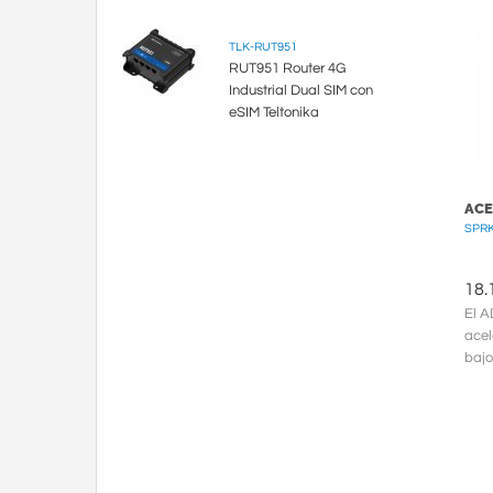
TLK-RUT951
RUT951 Router 4G
Industrial Dual SIM con
eSIM Teltonika
ACE
SPRK
18.
El A
acel
bajo
de s