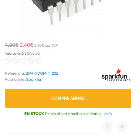
4.80€
2.40
€
2.90€ con IVA
Valoración
0
/
5
(
0 Votos!
)
Referencia:
SPRK-COM-11232
Fabricante:
Sparkfun
COMPRE AHORA
EN STOCK
Pídelo ahora y recíbelo el Martes.
+info