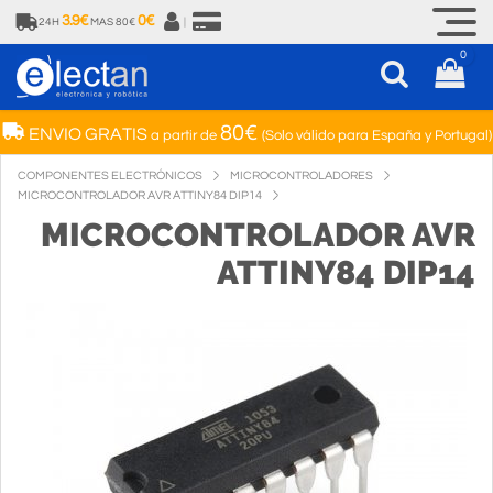
3.9€
0€
24H
MAS 80€
|
0
80€
ENVIO GRATIS
a partir de
(Solo válido para España y Portugal)
COMPONENTES ELECTRÓNICOS
MICROCONTROLADORES
MICROCONTROLADOR AVR ATTINY84 DIP14
MICROCONTROLADOR AVR
ATTINY84 DIP14