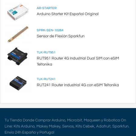
AR-STARTER
Arduino Starter Kit Español Original
SPRK-SEN-10264
Sensor de Flexión Sparkfun
TLK-RUT951
RUT951 Router 4G Industrial Dual SIM con eSIM
Teltonika
TLK-RUT241
RUT241 Router Industrial 4G con eSIM Teltonika
Tu Tienda Donde Comprar Arduino, Micro:bit, Maqueen y Robotica On
Line: Kits Arduino, Makey Makey, Servos, Kits Cebek, Adafruit, Sparkfun.
Envio 24h España y Portugal