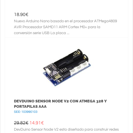
18.90
€
Nuevo Arduino Nano basado en el procesador ATMega4809
AVR Procesador SAMD11 ARM Cortex M0+ para la
conversión serie USB La placa ...
DEVDUINO SENSOR NODE V2 CON ATMEGA 328 Y
PORTAPILAS AAA
SEE-103990103
29.82€
14.91
€
DevDuino Sensor Node V2 esta diseñado para construir redes