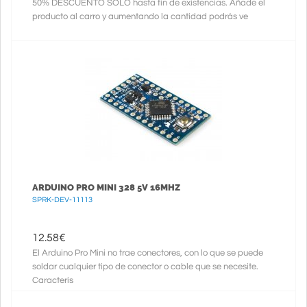
50% DESCUENTO SOLO hasta fin de existencias. Añade el
producto al carro y aumentando la cantidad podrás ve
ARDUINO PRO MINI 328 5V 16MHZ
SPRK-DEV-11113
12.58
€
El Arduino Pro Mini no trae conectores, con lo que se puede
soldar cualquier tipo de conector o cable que se necesite.
Caracterís