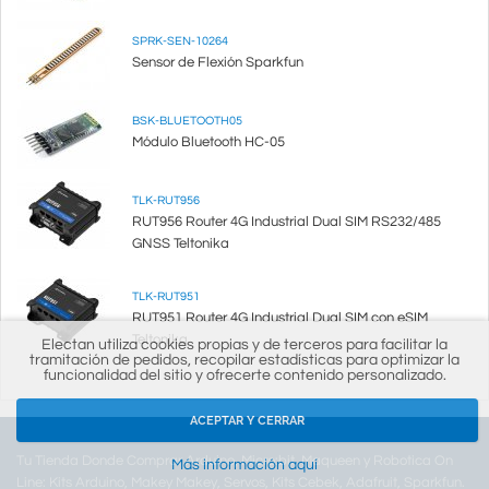
SPRK-SEN-10264
Sensor de Flexión Sparkfun
BSK-BLUETOOTH05
Módulo Bluetooth HC-05
TLK-RUT956
RUT956 Router 4G Industrial Dual SIM RS232/485
GNSS Teltonika
TLK-RUT951
RUT951 Router 4G Industrial Dual SIM con eSIM
Teltonika
Electan utiliza cookies propias y de terceros para facilitar la
tramitación de pedidos, recopilar estadísticas para optimizar la
funcionalidad del sitio y ofrecerte contenido personalizado.
ACEPTAR Y CERRAR
Tu Tienda Donde Comprar Arduino, Micro:bit, Maqueen y Robotica On
Más información aquí
Line: Kits Arduino, Makey Makey, Servos, Kits Cebek, Adafruit, Sparkfun.