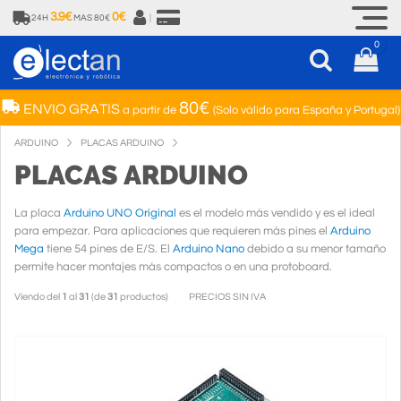
3.9€
0€
24H
MAS 80€
|
0
80€
ENVIO GRATIS
a partir de
(Solo válido para España y Portugal)
ARDUINO
PLACAS ARDUINO
PLACAS ARDUINO
La placa
Arduino UNO Original
es el modelo más vendido y es el ideal
para empezar. Para aplicaciones que requieren más pines el
Arduino
Mega
tiene 54 pines de E/S. El
Arduino Nano
debido a su menor tamaño
permite hacer montajes más compactos o en una protoboard.
Viendo del
1
al
31
(de
31
productos)
PRECIOS SIN IVA