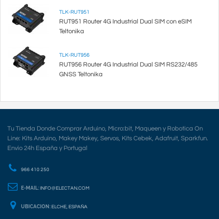
TLK-RUT951
RUT951 Router 4G Industrial Dual SIM con eSIM
Teltonika
TLK-RUT956
RUT956 Router 4G Industrial Dual SIM RS232/485
GNSS Teltonika
Tu Tienda Donde Comprar Arduino, Micro:bit, Maqueen y Robotica On
Line: Kits Arduino, Makey Makey, Servos, Kits Cebek, Adafruit, Sparkfun.
Envio 24h España y Portugal
966 410 250
E-MAIL:
INFO@ELECTAN.COM
UBICACION:
ELCHE, ESPAÑA