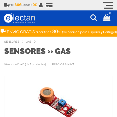
3.9€
0€
24H
MAS 80€
|
0
80€
ENVIO GRATIS
a partir de
(Solo válido para España y Portugal)
SENSORES
GAS
SENSORES » GAS
Viendo del
1
al
1
(de
1
productos)
PRECIOS SIN IVA