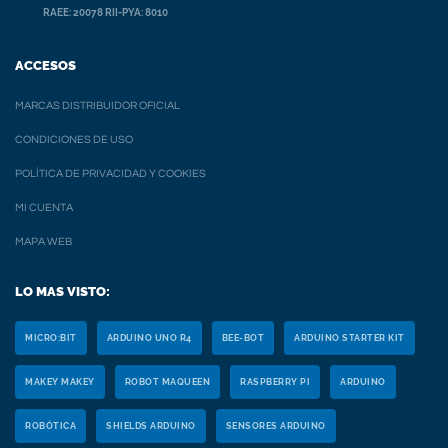
RAEE: 20078 RII-PYA: 8010
ACCESOS
MARCAS DISTRIBUIDOR OFICIAL
CONDICIONES DE USO
POLÍTICA DE PRIVACIDAD Y COOKIES
MI CUENTA
MAPA WEB
LO MAS VISTO:
MICRO:BIT
ARDUINO UNO R4
BEE-BOT
ARDUINO STARTER KIT
MAKEY MAKEY
ROBOT MAQUEEN
RASPBERRY PI
ARDUINO
ROBÓTICA
SHIELDS ARDUINO
SENSORES ARDUINO