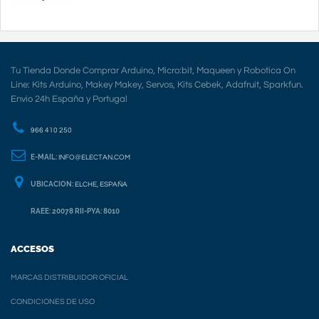
Tu Tienda Donde Comprar Arduino, Micro:bit, Maqueen y Robotica On
Line: Kits Arduino, Makey Makey, Servos, Kits Cebek, Adafruit, Sparkfun.
Envio 24h España y Portugal
966 410 250
E-MAIL:
INFO@ELECTAN.COM
UBICACION:
ELCHE, ESPAÑA
RAEE: 20078 RII-PYA: 8010
ACCESOS
MARCAS DISTRIBUIDOR OFICIAL
CONDICIONES DE USO