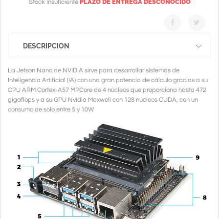
PLAZO DE ENTREGA DESCONOCIDO
Stock Insuficiente
DESCRIPCION
La Jetson Nano de NVIDIA sirve para desarrollar sistemas de
Inteligencia Artificial (IA) con una gran potencia de cálculo gracias a su
CPU ARM Cortex-A57 MPCore de 4 núcleos que proporciona hasta 472
gigaflops y a su GPU Nvidia Maxwell con 128 núcleos CUDA, con un
consumo de solo entre 5 y 10W