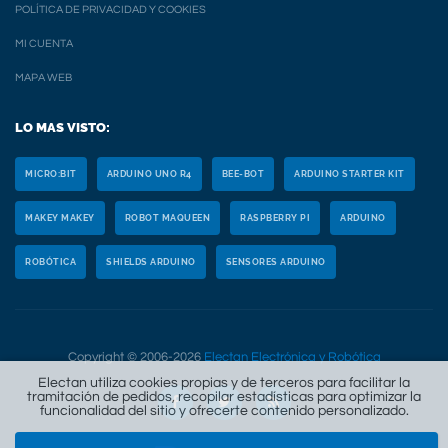
POLÍTICA DE PRIVACIDAD Y COOKIES
MI CUENTA
MAPA WEB
LO MAS VISTO:
MICRO:BIT
ARDUINO UNO R4
BEE-BOT
ARDUINO STARTER KIT
MAKEY MAKEY
ROBOT MAQUEEN
RASPBERRY PI
ARDUINO
ROBÓTICA
SHIELDS ARDUINO
SENSORES ARDUINO
Copyright © 2006-2026
Electan Electrónica y Robótica
Electan utiliza cookies propias y de terceros para facilitar la
tramitación de pedidos, recopilar estadísticas para optimizar la
funcionalidad del sitio y ofrecerte contenido personalizado.