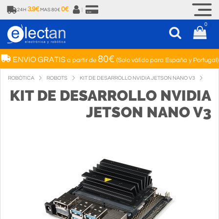
3.9€
0€
24H
MAS 80€
|
0
80€
ENVIO GRATIS
a partir de
(Solo válido para España y Portugal)
ROBÓTICA
ROBOTS
KIT DE DESARROLLO NVIDIA JETSON NANO V3
KIT DE DESARROLLO NVIDIA
JETSON NANO V3