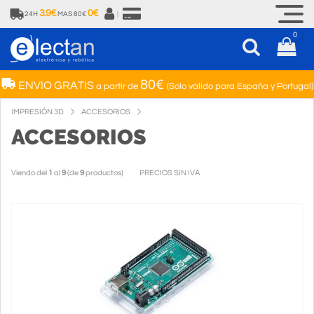
3.9€
0€
24H
MAS 80€
|
0
80€
ENVIO GRATIS
a partir de
(Solo válido para España y Portugal)
IMPRESIÓN 3D
ACCESORIOS
ACCESORIOS
Viendo del
1
al
9
(de
9
productos)
PRECIOS SIN IVA