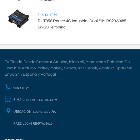
TLK-RUT956
RUT956 Router 4G Industrial Dual SIM RS232/485
GNSS Teltonika
Tu Tienda Donde Comprar Arduino, Micro:bit, Maqueen y Robotica On
Line: Kits Arduino, Makey Makey, Servos, Kits Cebek, Adafruit, Sparkfun.
Envio 24h España y Portugal
966 410 250
E-MAIL:
INFO@ELECTAN.COM
UBICACION:
ELCHE, ESPAÑA
RAEE: 20078 RII-PYA: 8010