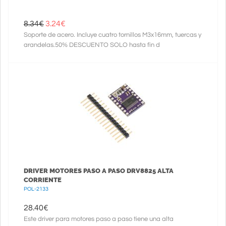
8.34€
3.24
€
Soporte de acero. Incluye cuatro tornillos M3x16mm, tuercas y
arandelas.50% DESCUENTO SOLO hasta fin d
DRIVER MOTORES PASO A PASO DRV8825 ALTA
CORRIENTE
POL-2133
28.40
€
Este driver para motores paso a paso tiene una alta