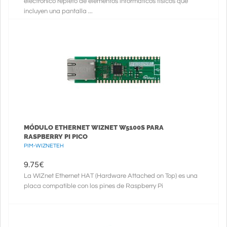
electrónico repleto de elementos informáticos físicos que
incluyen una pantalla ...
MÓDULO ETHERNET WIZNET W5100S PARA
RASPBERRY PI PICO
PIM-WIZNETEH
9.75
€
La WIZnet Ethernet HAT (Hardware Attached on Top) es una
placa compatible con los pines de Raspberry Pi