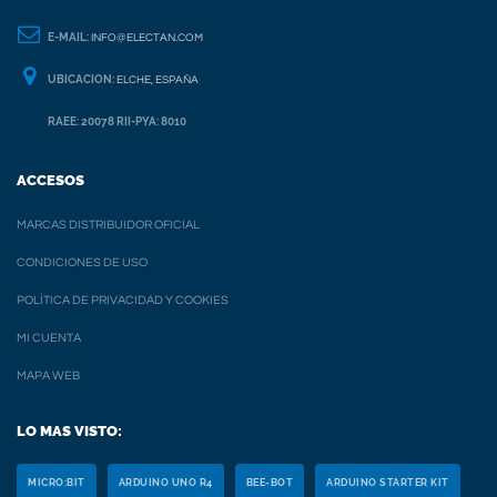
E-MAIL:
INFO@ELECTAN.COM
UBICACION:
ELCHE, ESPAÑA
RAEE: 20078 RII-PYA: 8010
ACCESOS
MARCAS DISTRIBUIDOR OFICIAL
CONDICIONES DE USO
POLÍTICA DE PRIVACIDAD Y COOKIES
MI CUENTA
MAPA WEB
LO MAS VISTO:
MICRO:BIT
ARDUINO UNO R4
BEE-BOT
ARDUINO STARTER KIT