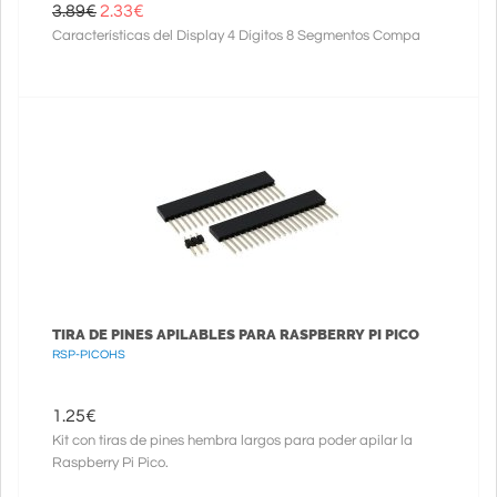
3.89€
2.33
€
Características del Display 4 Dígitos 8 Segmentos Compa
TIRA DE PINES APILABLES PARA RASPBERRY PI PICO
RSP-PICOHS
1.25
€
Kit con tiras de pines hembra largos para poder apilar la
Raspberry Pi Pico.