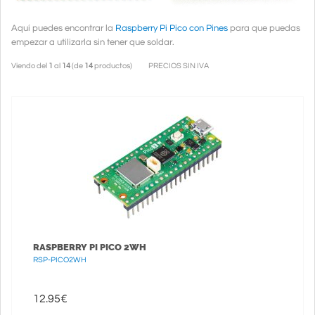
Aquí puedes encontrar la
Raspberry Pi Pico con Pines
para que puedas
empezar a utilizarla sin tener que soldar.
Viendo del
1
al
14
(de
14
productos)
PRECIOS SIN IVA
RASPBERRY PI PICO 2WH
RSP-PICO2WH
12.95
€