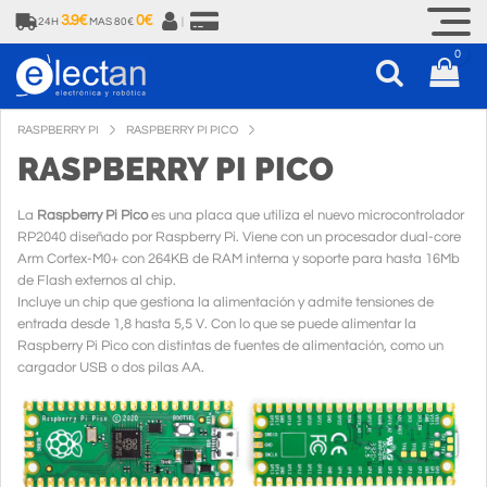
3.9€
0€
24H
MAS 80€
|
0
RASPBERRY PI
RASPBERRY PI PICO
RASPBERRY PI PICO
La
Raspberry Pi Pico
es una placa que utiliza el nuevo microcontrolador
RP2040 diseñado por Raspberry Pi. Viene con un procesador dual-core
Arm Cortex-M0+ con 264KB de RAM interna y soporte para hasta 16Mb
de Flash externos al chip.
Incluye un chip que gestiona la alimentación y admite tensiones de
entrada desde 1,8 hasta 5,5 V. Con lo que se puede alimentar la
Raspberry Pi Pico con distintas de fuentes de alimentación, como un
cargador USB o dos pilas AA.