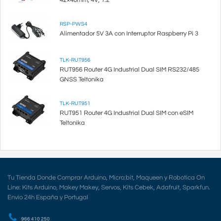
RSP-PWS4
Alimentador 5V 3A con Interruptor Raspberry Pi 3
TLK-RUT956
RUT956 Router 4G Industrial Dual SIM RS232/485
GNSS Teltonika
TLK-RUT951
RUT951 Router 4G Industrial Dual SIM con eSIM
Teltonika
Tu Tienda Donde Comprar Arduino, Micro:bit, Maqueen y Robotica On
Line: Kits Arduino, Makey Makey, Servos, Kits Cebek, Adafruit, Sparkfun.
Envio 24h España y Portugal
966 410 250