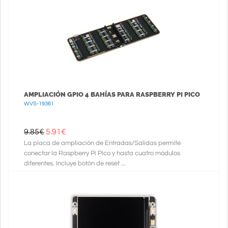
AMPLIACIÓN GPIO 4 BAHÍAS PARA RASPBERRY PI PICO
WVS-19361
9.85€
5.91
€
La placa de ampliación de Entradas/Salidas permite
conectar la Raspberry Pi Pico y hasta cuatro módulos
diferentes. Incluye botón de reset ...