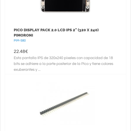
PICO DISPLAY PACK 2.0 LCD IPS 2" (320 X 240)
PIMORONI
PIM-580
22.48
€
Esta pantalla IPS de 320x240 píxeles con capacidad de 18
bits se adhiere a la parte posterior de la Pico y tiene colores
exuberantes y ...