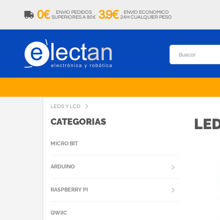
0€
3.9€
ENVIO PEDIDOS
ENVIO ECONOMICO
SUPERIORES A 80€
24H CUALQUIER PESO
LEDS Y LCD
LED
CATEGORIAS
MICRO:BIT
ARDUINO
RASPBERRY PI
QWIIC