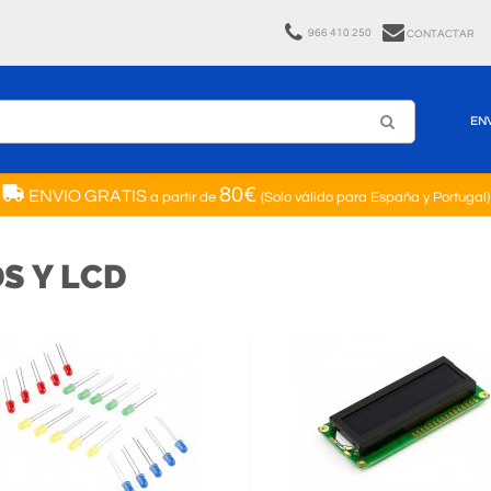
966 410 250
CONTACTAR
EN
80€
ENVIO GRATIS
a partir de
(Solo válido para España y Portugal)
S Y LCD