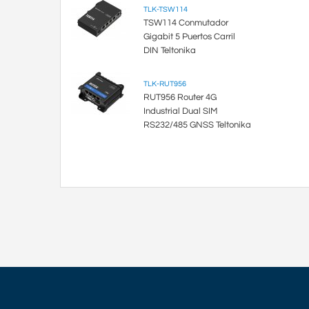
TLK-TSW114
TSW114 Conmutador
Gigabit 5 Puertos Carril
DIN Teltonika
TLK-RUT956
RUT956 Router 4G
Industrial Dual SIM
RS232/485 GNSS Teltonika