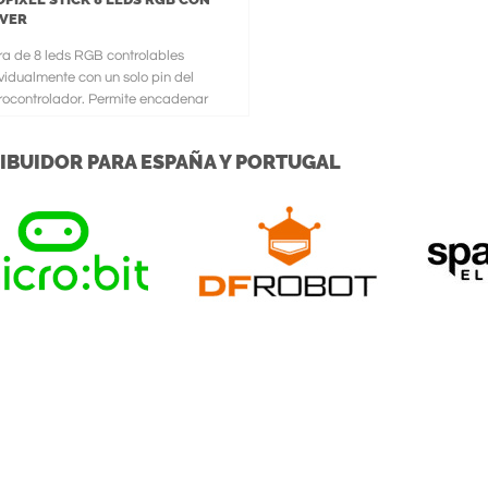
IVER
ra de 8 leds RGB controlables
vidualmente con un solo pin del
rocontrolador. Permite encadenar
tas tiras de leds como se de
IBUIDOR PARA ESPAÑA Y PORTUGAL