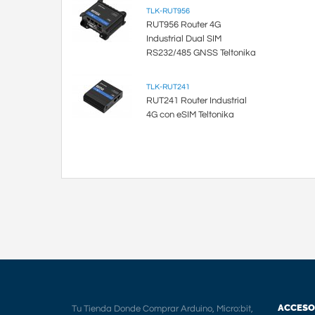
TLK-RUT956
RUT956 Router 4G
Industrial Dual SIM
RS232/485 GNSS Teltonika
TLK-RUT241
RUT241 Router Industrial
4G con eSIM Teltonika
ACCESO
Tu Tienda Donde Comprar Arduino, Micro:bit,