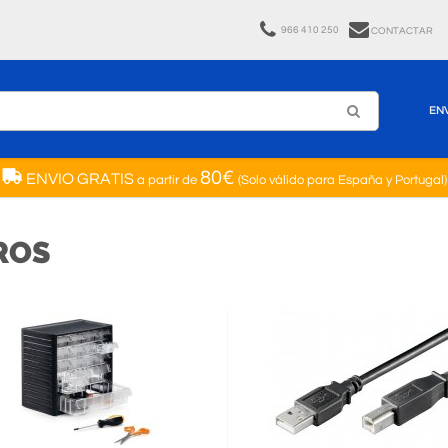
966 410 250
CONTACTAR
EN
80€
ENVIO GRATIS
a partir de
(Solo válido para España y Portugal)
ROS