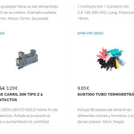
e pulsador tiene un led alimentado
1 Contacto NA 1 Contacto NC
V en su interior. Diámetro exterior
3 A 125-250 VAC. Long. Palanca
mm. Altura 72mm. Se puede
19mm.
minuir quitando el sep
Vida superior a 15 millones de
maniobras
004
SPRK-PRT-09353
55€
3.28€
9.85€
E CARRIL DIN TIPO Z 2
SURTIDO TUBO TERMORETRÁ
NTACTOS
 DESCUENTO SOLO hasta fin de
Incluye 95 piezas de retráctil en
stencias. Añade el producto al
diferentes colores y tamaños. Lo
ro y aumentando la cantidad
de las piezas: 10cm. Negro
rás ve
1.5/3.7/6.5/9.5