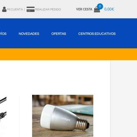
0
0.00€
VER CESTA
MI CUENTA
|
REALIZAR PEDIDO
VÍOS
NOVEDADES
OFERTAS
CENTROS EDUCATIVOS