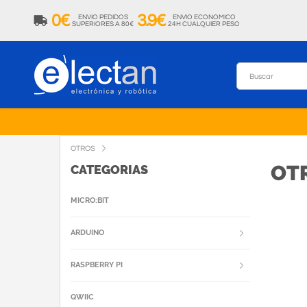
0€
3.9€
ENVIO PEDIDOS
ENVIO ECONOMICO
SUPERIORES A 80€
24H CUALQUIER PESO
OTROS
OT
CATEGORIAS
MICRO:BIT
ARDUINO
RASPBERRY PI
QWIIC