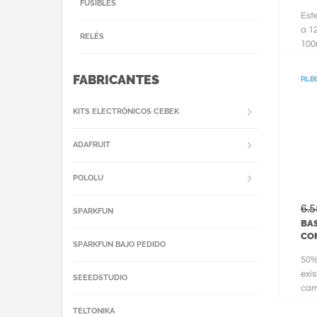
FUSIBLES
Est
a 12
RELÉS
100
dis
FABRICANTES
RLB
KITS ELECTRÓNICOS CEBEK
ADAFRUIT
POLOLU
6.
SPARKFUN
BAS
CO
SPARKFUN BAJO PEDIDO
50%
exi
SEEEDSTUDIO
car
pod
TELTONIKA