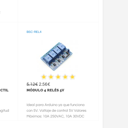
:
BSC-REL4
5.12€
2.56€
CTIL
MÓDULO 4 RELÉS 5V
Ideal para Arduino ya que funciona
ngitud
con 5V. Voltaje de control 5V Valores
Máximos: 10A 250VAC, 10A 30VDC