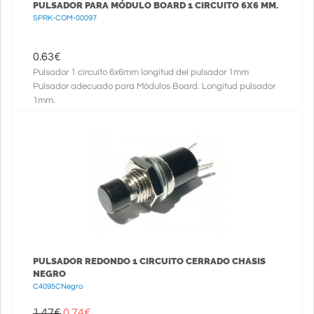
PULSADOR PARA MÓDULO BOARD 1 CIRCUITO 6X6 MM.
SPRK-COM-00097
0.63
€
Pulsador 1 circuito 6x6mm longitud del pulsador 1mm
Pulsador adecuado para Módulos Board. Longitud pulsador
1mm.
PULSADOR REDONDO 1 CIRCUITO CERRADO CHASIS
NEGRO
C4095CNegro
1.47€
0.74
€