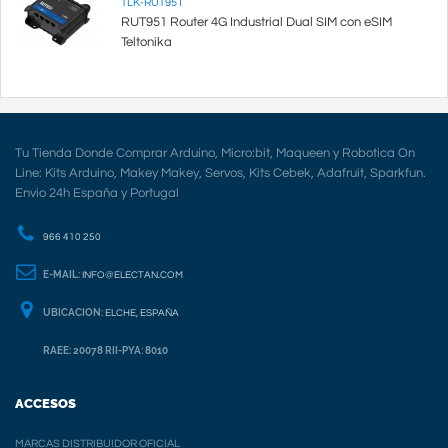
TLK-RUT951
RUT951 Router 4G Industrial Dual SIM con eSIM
Teltonika
Tu Tienda Donde Comprar Arduino, Micro:bit, Maqueen y Robotica On
Line: Kits Arduino, Makey Makey, Servos, Kits Cebek, Adafruit, Sparkfun.
Envio 24h España y Portugal
966 410 250
E-MAIL:
INFO@ELECTAN.COM
UBICACION:
ELCHE, ESPAÑA
RAEE: 20078 RII-PYA: 8010
ACCESOS
MARCAS DISTRIBUIDOR OFICIAL