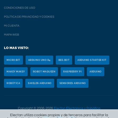
CONDICIONES DE USO
POLÍTICA DE PRIVACIDAD Y COOKIES
MI CUENTA
MAPA WEB
LO MAS VISTO:
MICRO:BIT
ARDUINO UNO R4
BEE-BOT
ARDUINO STARTER KIT
MAKEY MAKEY
ROBOT MAQUEEN
RASPBERRY PI
ARDUINO
ROBÓTICA
SHIELDS ARDUINO
SENSORES ARDUINO
Copyright © 2006-2026
Electan Electrónica y Robótica
Electan utiliza cookies propias y de terceros para facilitar la