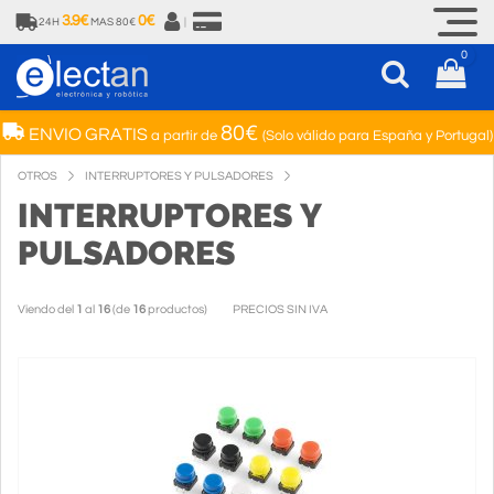
3.9€
0€
24H
MAS 80€
|
0
80€
ENVIO GRATIS
a partir de
(Solo válido para España y Portugal)
OTROS
INTERRUPTORES Y PULSADORES
INTERRUPTORES Y
PULSADORES
Viendo del
1
al
16
(de
16
productos)
PRECIOS SIN IVA