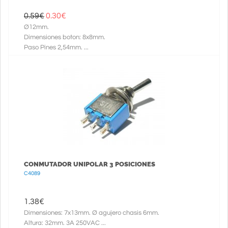
0.59€
0.30
€
Ø12mm.
Dimensiones boton: 8x8mm.
Paso Pines 2,54mm. ...
CONMUTADOR UNIPOLAR 3 POSICIONES
C4089
1.38
€
Dimensiones: 7x13mm. Ø agujero chasis 6mm.
Altura: 32mm. 3A 250VAC ...