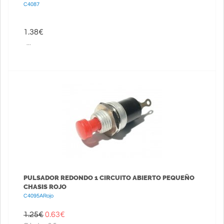
C4087
1.38
€
...
PULSADOR REDONDO 1 CIRCUITO ABIERTO PEQUEÑO
CHASIS ROJO
C4095ARojo
1.25€
0.63
€