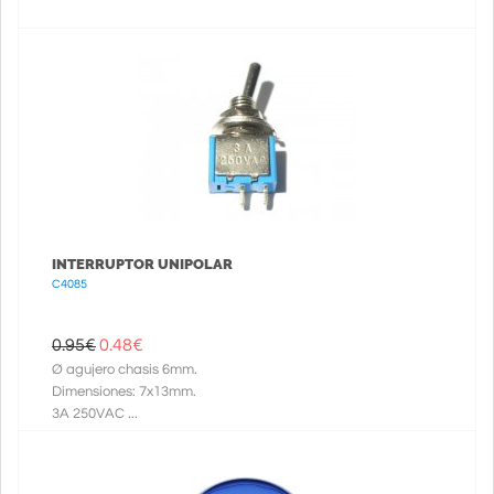
INTERRUPTOR UNIPOLAR
C4085
0.95€
0.48
€
Ø agujero chasis 6mm.
Dimensiones: 7x13mm.
3A 250VAC ...