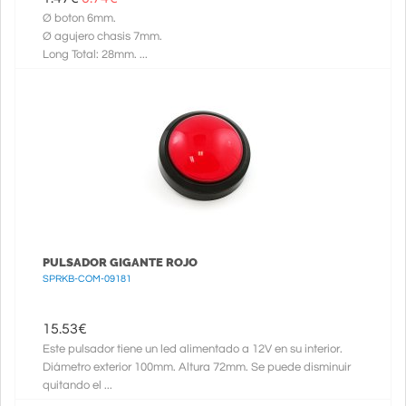
Ø boton 6mm.
Ø agujero chasis 7mm.
Long Total: 28mm. ...
PULSADOR GIGANTE ROJO
SPRKB-COM-09181
15.53
€
Este pulsador tiene un led alimentado a 12V en su interior.
Diámetro exterior 100mm. Altura 72mm. Se puede disminuir
quitando el ...