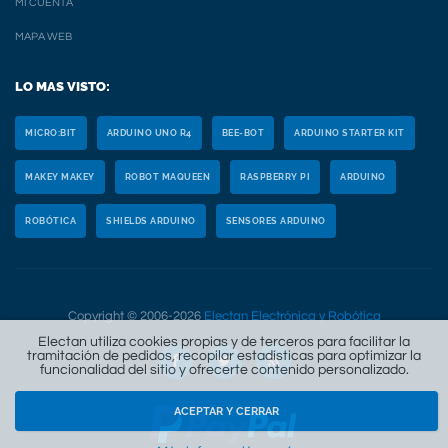
MI CUENTA
MAPA WEB
LO MAS VISTO:
MICRO:BIT
ARDUINO UNO R4
BEE-BOT
ARDUINO STARTER KIT
MAKEY MAKEY
ROBOT MAQUEEN
RASPBERRY PI
ARDUINO
ROBÓTICA
SHIELDS ARDUINO
SENSORES ARDUINO
Copyright © 2006-2026
Electan Electrónica y Robótica
Electan utiliza cookies propias y de terceros para facilitar la
tramitación de pedidos, recopilar estadísticas para optimizar la
funcionalidad del sitio y ofrecerte contenido personalizado.
ACEPTAR Y CERRAR