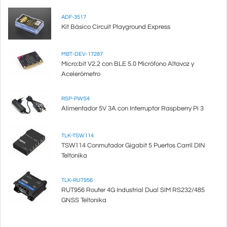
ADF-3517
Kit Básico Circuit Playground Express
MBT-DEV-17287
Micro:bit V2.2 con BLE 5.0 Micrófono Altavoz y
Acelerómetro
RSP-PWS4
Alimentador 5V 3A con Interruptor Raspberry Pi 3
TLK-TSW114
TSW114 Conmutador Gigabit 5 Puertos Carril DIN
Teltonika
TLK-RUT956
RUT956 Router 4G Industrial Dual SIM RS232/485
GNSS Teltonika