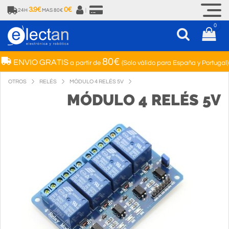
3.9€
0€
24H
MAS 80€
|
0
80€
ENVIO GRATIS
a partir de
(Solo válido para España y Portugal)
OTROS
RELÉS
MÓDULO 4 RELÉS 5V
MÓDULO 4 RELÉS 5V