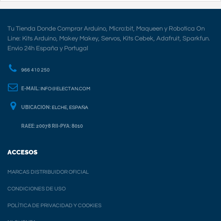
Tu Tienda Donde Comprar Arduino, Micro:bit, Maqueen y Robotica On
Line: Kits Arduino, Makey Makey, Servos, Kits Cebek, Adafruit, Sparkfun.
Envio 24h España y Portugal
966 410 250
E-MAIL:
INFO@ELECTAN.COM
UBICACION:
ELCHE, ESPAÑA
RAEE: 20078 RII-PYA: 8010
ACCESOS
MARCAS DISTRIBUIDOR OFICIAL
CONDICIONES DE USO
POLÍTICA DE PRIVACIDAD Y COOKIES