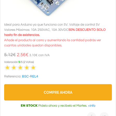
Ideal para Arduino ya que funciona con 5V. Voltaje de control 5V
Valores Máximos: 10A 250VAC, 10A 30VDC
50% DESCUENTO SOLO
hasta fin de existencias.
Añade el producto al carro y aumentando la cantidad podrás ver
cuantas unidades quedan disponibles.
5.12€
2.56
€
3.10€ con IVA
Valoración
5
/
5
(
2
Votos
)
Referencia:
BSC-REL4
COMPRE AHORA
EN STOCK
Pídelo ahora y recíbelo el Martes.
+info