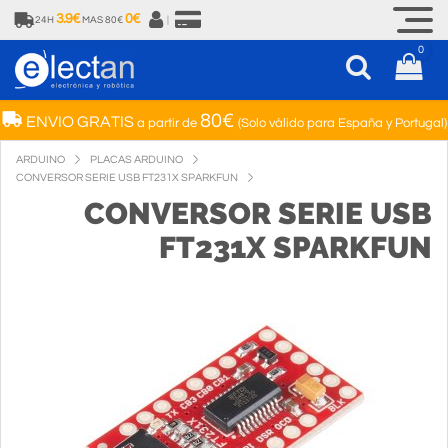
3.9€
0€
24H
MAS 80€
|
0
80€
ENVIO GRATIS
a partir de
(Solo válido para España y Portugal)
ARDUINO
PLACAS ARDUINO
CONVERSOR SERIE USB FT231X SPARKFUN
CONVERSOR SERIE USB
FT231X SPARKFUN