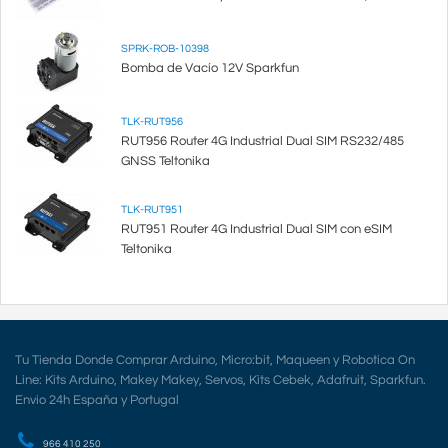
SPRK-ROB-10398
Bomba de Vacío 12V Sparkfun
TLK-RUT956
RUT956 Router 4G Industrial Dual SIM RS232/485
GNSS Teltonika
TLK-RUT951
RUT951 Router 4G Industrial Dual SIM con eSIM
Teltonika
Tu Tienda Donde Comprar Arduino, Micro:bit, Maqueen y Robotica On
Line: Kits Arduino, Makey Makey, Servos, Kits Cebek, Adafruit, Sparkfun.
Envio 24h España y Portugal
966 410 250