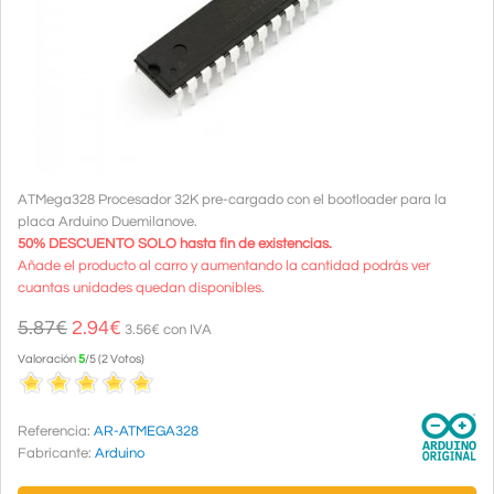
ATMega328 Procesador 32K pre-cargado con el bootloader para la
placa Arduino Duemilanove.
50% DESCUENTO SOLO hasta fin de existencias.
Añade el producto al carro y aumentando la cantidad podrás ver
cuantas unidades quedan disponibles.
5.87€
2.94
€
3.56€ con IVA
Valoración
5
/
5
(
2
Votos
)
Referencia:
AR-ATMEGA328
Fabricante:
Arduino