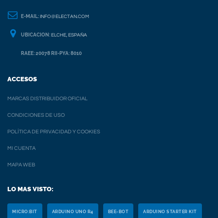
E-MAIL:
INFO@ELECTAN.COM
UBICACION:
ELCHE, ESPAÑA
RAEE: 20078 RII-PYA: 8010
ACCESOS
MARCAS DISTRIBUIDOR OFICIAL
CONDICIONES DE USO
POLÍTICA DE PRIVACIDAD Y COOKIES
MI CUENTA
MAPA WEB
LO MAS VISTO:
MICRO:BIT
ARDUINO UNO R4
BEE-BOT
ARDUINO STARTER KIT