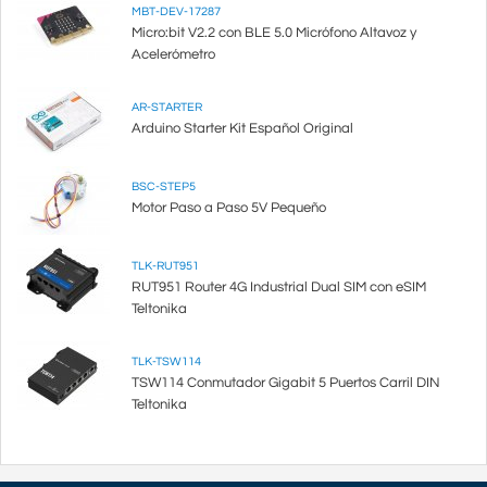
MBT-DEV-17287
Micro:bit V2.2 con BLE 5.0 Micrófono Altavoz y
Acelerómetro
AR-STARTER
Arduino Starter Kit Español Original
BSC-STEP5
Motor Paso a Paso 5V Pequeño
TLK-RUT951
RUT951 Router 4G Industrial Dual SIM con eSIM
Teltonika
TLK-TSW114
TSW114 Conmutador Gigabit 5 Puertos Carril DIN
Teltonika