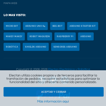
MAPA WEB
LO MAS VISTO:
MICRO:BIT
ARDUINO UNO R4
BEE-BOT
ARDUINO STARTER KIT
MAKEY MAKEY
ROBOT MAQUEEN
RASPBERRY PI
ARDUINO
ROBÓTICA
SHIELDS ARDUINO
SENSORES ARDUINO
Copyright © 2006-2026
Electan Electrónica y Robótica
Electan utiliza cookies propias y de terceros para facilitar la
tramitación de pedidos, recopilar estadísticas para optimizar la
funcionalidad del sitio y ofrecerte contenido personalizado.
ACEPTAR Y CERRAR
Más información aquí