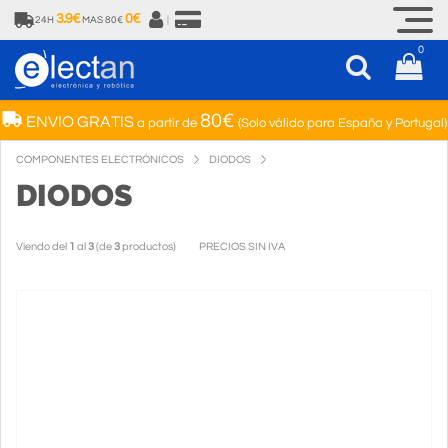
3.9€
0€
24H
MAS 80€
|
0
80€
ENVIO GRATIS
a partir de
(Solo válido para España y Portugal)
COMPONENTES ELECTRÓNICOS
DIODOS
DIODOS
Viendo del
1
al
3
(de
3
productos)
PRECIOS SIN IVA