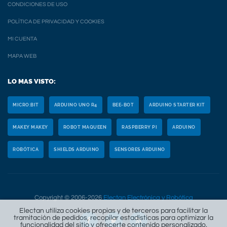
CONDICIONES DE USO
POLÍTICA DE PRIVACIDAD Y COOKIES
MI CUENTA
MAPA WEB
LO MAS VISTO:
MICRO:BIT
ARDUINO UNO R4
BEE-BOT
ARDUINO STARTER KIT
MAKEY MAKEY
ROBOT MAQUEEN
RASPBERRY PI
ARDUINO
ROBÓTICA
SHIELDS ARDUINO
SENSORES ARDUINO
Copyright © 2006-2026
Electan Electrónica y Robótica
Electan utiliza cookies propias y de terceros para facilitar la
tramitación de pedidos, recopilar estadísticas para optimizar la
funcionalidad del sitio y ofrecerte contenido personalizado.