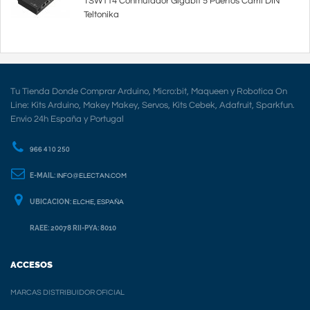
TSW114 Conmutador Gigabit 5 Puertos Carril DIN
Teltonika
Tu Tienda Donde Comprar Arduino, Micro:bit, Maqueen y Robotica On
Line: Kits Arduino, Makey Makey, Servos, Kits Cebek, Adafruit, Sparkfun.
Envio 24h España y Portugal
966 410 250
E-MAIL:
INFO@ELECTAN.COM
UBICACION:
ELCHE, ESPAÑA
RAEE: 20078 RII-PYA: 8010
ACCESOS
MARCAS DISTRIBUIDOR OFICIAL