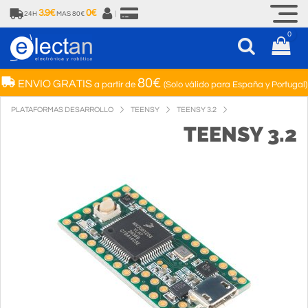
3.9€
0€
24H
MAS 80€
|
0
80€
ENVIO GRATIS
a partir de
(Solo válido para España y Portugal)
PLATAFORMAS DESARROLLO
TEENSY
TEENSY 3.2
TEENSY 3.2