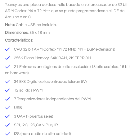
Teensy es una placa de desarrollo basada en el procesador de 32 bit
ARM Cortex-M4 a 72 MHz que se puede programar desde el IDE de
Arduino o en C
Nota:
Cable USB no incluido.
Dimensiones:
35 x 18 mm
Características:
CPU 32 bit ARM Cortex-M4 72 MHz (M4 = DSP extensions)
256K Flash Memory, 64K RAM, 2K EEPROM
21 Entradas analógicas de alta resolución (13 bits usables, 16 bit
en hardware)
34 E/S Digitales (las entradas toleran 5V)
12 salidas PWM
7 Temporizadores independientes del PWM
USB
3 UART (puertos serie)
SPI, I2C, I2S,CAN Bus, IR
I2S (para audio de alta calidad)