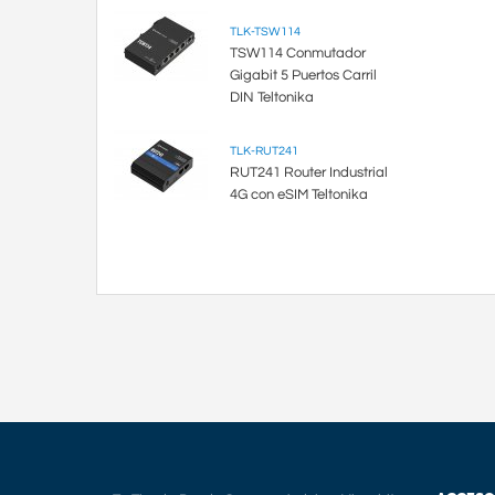
TLK-TSW114
TSW114 Conmutador
Gigabit 5 Puertos Carril
DIN Teltonika
TLK-RUT241
RUT241 Router Industrial
4G con eSIM Teltonika