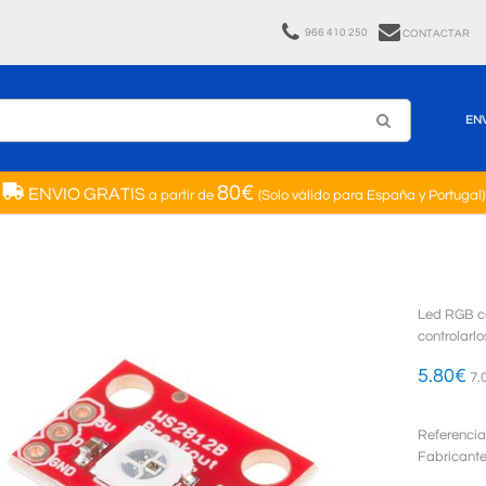
966 410 250
CONTACTAR
EN
80€
ENVIO GRATIS
a partir de
(Solo válido para España y Portugal)
Led RGB c
controlarlo
5.80
€
7.
Referencia
Fabricant