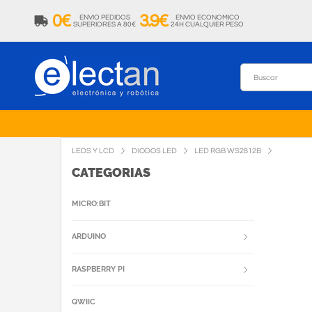
0€
3.9€
ENVIO PEDIDOS
ENVIO ECONOMICO
SUPERIORES A 80€
24H CUALQUIER PESO
LEDS Y LCD
DIODOS LED
LED RGB WS2812B
CATEGORIAS
MICRO:BIT
ARDUINO
RASPBERRY PI
QWIIC