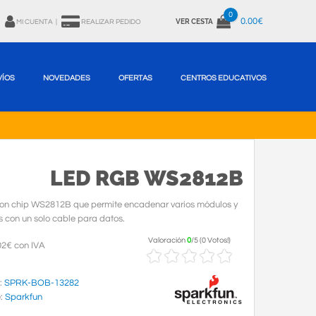
0
0.00€
VER CESTA
MI CUENTA
|
REALIZAR PEDIDO
VÍOS
NOVEDADES
OFERTAS
CENTROS EDUCATIVOS
LED RGB WS2812B
on chip WS2812B que permite encadenar varios módulos y
s con un solo cable para datos.
Valoración
0
/
5
(
0 Votos!
)
02€ con IVA
:
SPRK-BOB-13282
e:
Sparkfun