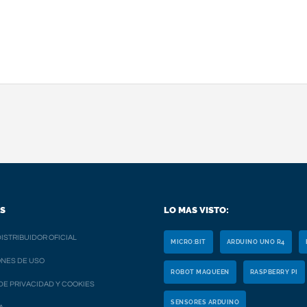
S
LO MAS VISTO:
ISTRIBUIDOR OFICIAL
MICRO:BIT
ARDUINO UNO R4
NES DE USO
ROBOT MAQUEEN
RASPBERRY PI
 DE PRIVACIDAD Y COOKIES
SENSORES ARDUINO