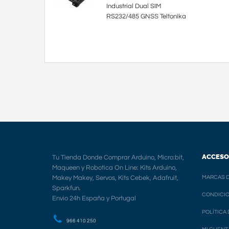
Industrial Dual SIM
RS232/485 GNSS Teltonika
ACCESO
Tu Tienda Donde Comprar Arduino, Micro:bit,
Maqueen y Robotica On Line: Kits Arduino,
Makey Makey, Servos, Kits Cebek, Adafruit,
MARCAS D
Sparkfun.
CONDICIO
Envio 24h España y Portugal
POLÍTICA
966 410 250