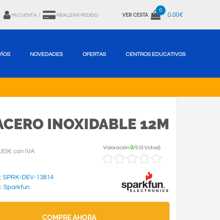
0
0.00€
VER CESTA
MI CUENTA
|
REALIZAR PEDIDO
VÍOS
NOVEDADES
OFERTAS
CENTROS EDUCATIVOS
ACERO INOXIDABLE 12M
Valoración
0
/
5
(
0 Votos!
)
.83€ con IVA
:
SPRK-DEV-13814
e:
Sparkfun
COMPRE AHORA