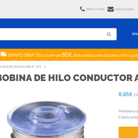
966 410 250
CONTACTAR
EN
80€
ENVIO GRATIS
a partir de
(Solo válido para España y Portugal)
R ACERO INOXIDABLE 12M
BOBINA DE HILO CONDUCTOR 
8.95
€
10
Referencia
Fabricant