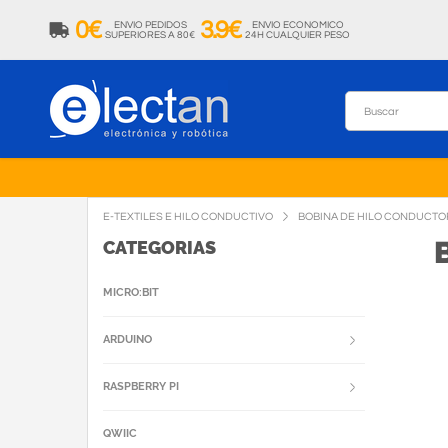
0€
3.9€
ENVIO PEDIDOS
ENVIO ECONOMICO
SUPERIORES A 80€
24H CUALQUIER PESO
E-TEXTILES E HILO CONDUCTIVO
BOBINA DE HILO CONDUCTO
CATEGORIAS
MICRO:BIT
ARDUINO
RASPBERRY PI
QWIIC