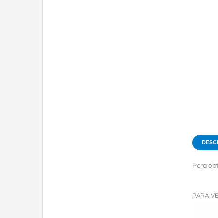
DESC
Para obt
PARA V