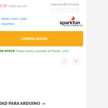
Valoración
0
/
5
(
0 Votos!
)
.53
€
3.06€ con IVA
:
SPRK-COM-13247
e:
Sparkfun
COMPRE AHORA
EN STOCK
Pídelo ahora y recíbelo el Martes.
+info
IDAD PARA ARDUINO »