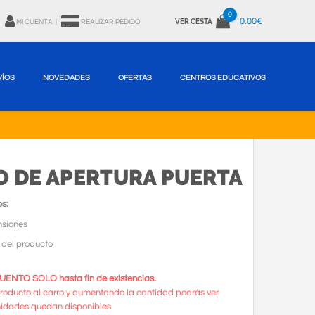
0
0.00€
VER CESTA
MI CUENTA
|
REALIZAR PEDIDO
VÍOS
NOVEDADES
OFERTAS
CENTROS EDUCATIVOS
 DE APERTURA PUERTA
s:
siones
 del producto
ENTO SOLO hasta fin de existencias.
roducto al carro y aumentando la cantidad podrás ver
idades quedan disponibles.