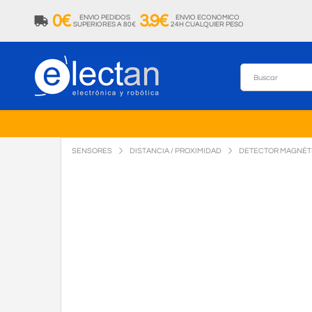
0€
3.9€
ENVIO PEDIDOS
ENVIO ECONOMICO
SUPERIORES A 80€
24H CUALQUIER PESO
SENSORES
DISTANCIA / PROXIMIDAD
DETECTOR MAGNÉTI