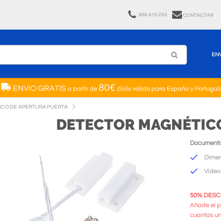
966 410 250
CONTACTAR
EN
80€
ENVIO GRATIS
a partir de
(Solo válido para España y Portugal)
CO DE APERTURA PUERTA
DETECTOR MAGNÉTICO
Documento
Dimen
Video
50% DESCU
Añade el p
cuantas un