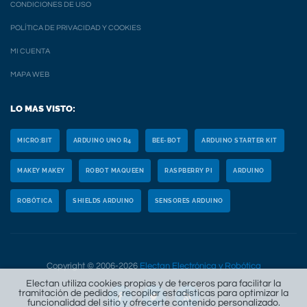
CONDICIONES DE USO
POLÍTICA DE PRIVACIDAD Y COOKIES
MI CUENTA
MAPA WEB
LO MAS VISTO:
MICRO:BIT
ARDUINO UNO R4
BEE-BOT
ARDUINO STARTER KIT
MAKEY MAKEY
ROBOT MAQUEEN
RASPBERRY PI
ARDUINO
ROBÓTICA
SHIELDS ARDUINO
SENSORES ARDUINO
Copyright © 2006-2026
Electan Electrónica y Robótica
Electan utiliza cookies propias y de terceros para facilitar la
tramitación de pedidos, recopilar estadísticas para optimizar la
funcionalidad del sitio y ofrecerte contenido personalizado.