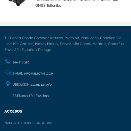
GNSS Teltonika
Tu Tienda Donde Comprar Arduino, Micro:bit, Maqueen y Robotica On
Line: Kits Arduino, Makey Makey, Servos, Kits Cebek, Adafruit, Sparkfun.
Envio 24h España y Portugal
966 410 250
E-MAIL:
INFO@ELECTAN.COM
UBICACION:
ELCHE, ESPAÑA
RAEE: 20078 RII-PYA: 8010
ACCESOS
MARCAS DISTRIBUIDOR OFICIAL