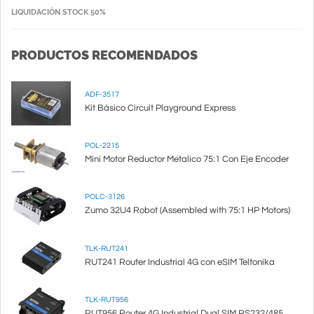
LIQUIDACIÓN STOCK 50%
PRODUCTOS RECOMENDADOS
ADF-3517
Kit Básico Circuit Playground Express
POL-2215
Mini Motor Reductor Metalico 75:1 Con Eje Encoder
POLC-3126
Zumo 32U4 Robot (Assembled with 75:1 HP Motors)
TLK-RUT241
RUT241 Router Industrial 4G con eSIM Teltonika
TLK-RUT956
RUT956 Router 4G Industrial Dual SIM RS232/485