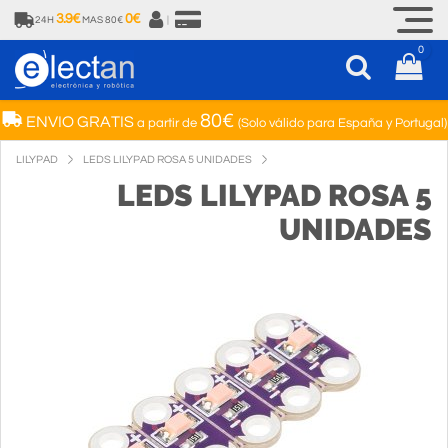
3.9€
0€
24H
MAS 80€
|
0
80€
ENVIO GRATIS
a partir de
(Solo válido para España y Portugal)
LILYPAD
LEDS LILYPAD ROSA 5 UNIDADES
LEDS LILYPAD ROSA 5
UNIDADES