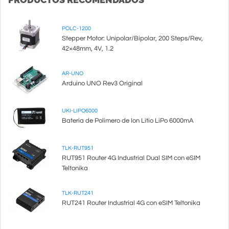
POLC-1200
Stepper Motor: Unipolar/Bipolar, 200 Steps/Rev,
42×48mm, 4V, 1.2
AR-UNO
Arduino UNO Rev3 Original
UKI-LIPO6000
Batería de Polímero de Ion Litio LiPo 6000mA
TLK-RUT951
RUT951 Router 4G Industrial Dual SIM con eSIM
Teltonika
TLK-RUT241
RUT241 Router Industrial 4G con eSIM Teltonika