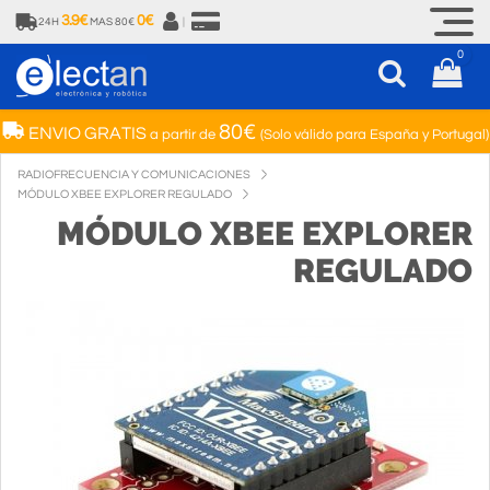
3.9€
0€
24H
MAS 80€
|
0
80€
ENVIO GRATIS
a partir de
(Solo válido para España y Portugal)
RADIOFRECUENCIA Y COMUNICACIONES
MÓDULO XBEE EXPLORER REGULADO
MÓDULO XBEE EXPLORER
REGULADO