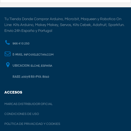
Tu Tienda Donde Comprar Arduino, Micro:bit, Maqueen y Robotica On
Line: Kits Arduino, Makey Makey, Servos, Kits Cebek, Adafruit, Sparkfun.
Envio 24h España y Portugal
966 410 250
E-MAIL:
INFO@ELECTAN.COM
UBICACION:
ELCHE, ESPAÑA
RAEE: 20078 RII-PYA: 8010
ACCESOS
MARCAS DISTRIBUIDOR OFICIAL
CONDICIONES DE USO
POLÍTICA DE PRIVACIDAD Y COOKIES