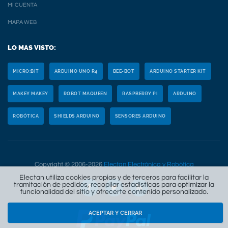
MI CUENTA
MAPA WEB
LO MAS VISTO:
MICRO:BIT
ARDUINO UNO R4
BEE-BOT
ARDUINO STARTER KIT
MAKEY MAKEY
ROBOT MAQUEEN
RASPBERRY PI
ARDUINO
ROBÓTICA
SHIELDS ARDUINO
SENSORES ARDUINO
Copyright © 2006-2026
Electan Electrónica y Robótica
Electan utiliza cookies propias y de terceros para facilitar la
tramitación de pedidos, recopilar estadísticas para optimizar la
funcionalidad del sitio y ofrecerte contenido personalizado.
ACEPTAR Y CERRAR