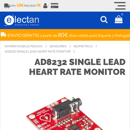
3.9€
0€
24H
MAS 80€
|
0
80€
ENVIO GRATIS
a partir de
(Solo válido para España y Portugal)
SPARKFUN BAJO PEDIDO
SENSORES
BIOMETRICS
AD8232 SINGLE LEAD HEART RATE MONITOR
AD8232 SINGLE LEAD
HEART RATE MONITOR