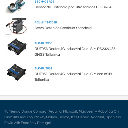
BSC-HCSR04
Sensor de Distancia por Ultrasonidos HC-SR04
POL-SMS4303R
Servo Rotación Continua Standard
TLK-RUT956
RUT956 Router 4G Industrial Dual SIM RS232/485
GNSS Teltonika
TLK-RUT951
RUT951 Router 4G Industrial Dual SIM con eSIM
Teltonika
Tu Tienda Donde Comprar Arduino, Micro:bit, Maqueen y Robotica On
Line: Kits Arduino, Makey Makey, Servos, Kits Cebek, Adafruit, Sparkfun.
Envio 24h España y Portugal