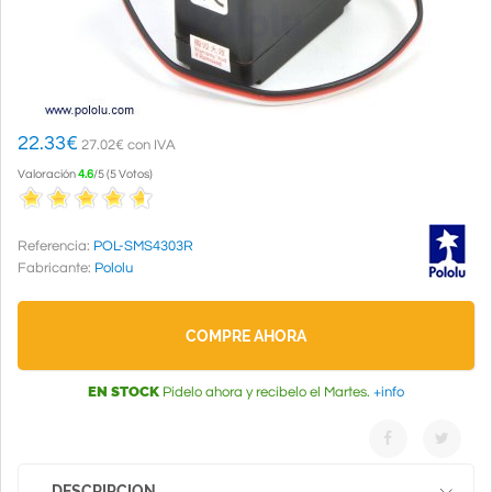
22.33
€
27.02€ con IVA
Valoración
4.6
/
5
(
5
Votos
)
Referencia:
POL-SMS4303R
Fabricante:
Pololu
COMPRE AHORA
EN STOCK
Pídelo ahora y recíbelo el Martes.
+info
DESCRIPCION