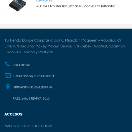
TLK-RUT241
RUT241 Router Industrial 4G con eSIM Teltonika
Tu Tienda Donde Comprar Arduino, Micro:bit, Maqueen y Robotica On
Line: Kits Arduino, Makey Makey, Servos, Kits Cebek, Adafruit, Sparkfun.
Envio 24h España y Portugal
966 410 250
E-MAIL:
INFO@ELECTAN.COM
UBICACION:
ELCHE, ESPAÑA
RAEE: 20078 RII-PYA: 8010
ACCESOS
MARCAS DISTRIBUIDOR OFICIAL