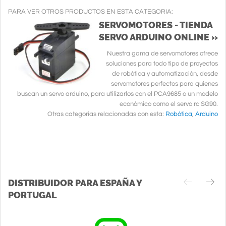
PARA VER OTROS PRODUCTOS EN ESTA CATEGORIA:
SERVOMOTORES - TIENDA
SERVO ARDUINO ONLINE »
Nuestra gama de servomotores ofrece
soluciones para todo tipo de proyectos
de robótica y automatización, desde
servomotores perfectos para quienes
buscan un servo arduino, para utilizarlos con el PCA9685 o un modelo
económico como el servo rc SG90.
Otras categorias relacionadas con esta:
Robótica
,
Arduino
DISTRIBUIDOR PARA ESPAÑA Y
PORTUGAL