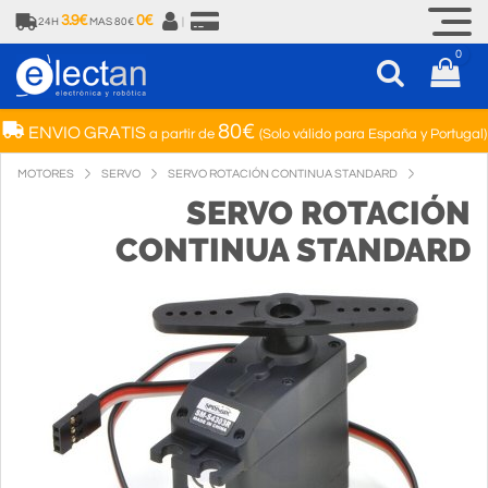
3.9€
0€
24H
MAS 80€
|
0
80€
ENVIO GRATIS
a partir de
(Solo válido para España y Portugal)
MOTORES
SERVO
SERVO ROTACIÓN CONTINUA STANDARD
SERVO ROTACIÓN
CONTINUA STANDARD