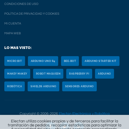
CONDICIONES DE USO
POLÍTICA DE PRIVACIDAD Y COOKIES
MI CUENTA
MAPA WEB
LO MAS VISTO:
MICRO:BIT
ARDUINO UNO R4
BEE-BOT
ARDUINO STARTER KIT
MAKEY MAKEY
ROBOT MAQUEEN
RASPBERRY PI
ARDUINO
ROBÓTICA
SHIELDS ARDUINO
SENSORES ARDUINO
Copyright © 2006-2026
Electan Electrónica y Robótica
Electan utiliza cookies propias y de terceros para facilitar la
tramitación de pedidos, recopilar estadísticas para optimizar la