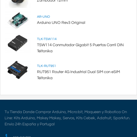
Zumbador 12mm
AR-UNO
Arduino UNO Rev3 Original
TLK-TSW114
TSW114 Conmutador Gigabit 5 Puertos Carril DIN
Teltonika
TLK-RUT951
RUT951 Router 4G Industrial Dual SIM con eSIM
Teltonika
Tu Tienda Donde Comprar Arduino, Micro:bit, Maqueen y Robotica On
Line: Kits Arduino, Makey Makey, Servos, Kits Cebek, Adafruit, Sparkfun.
Envio 24h España y Portugal