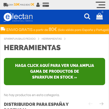
3.9€
0€
24H
MAS 80€
|
0
80€
ENVIO GRATIS
a partir de
(Solo válido para España y Portugal)
SPARKFUN BAJO PEDIDO
HERRAMIENTAS
HERRAMIENTAS
HAGA CLICK AQUÍ PARA VER UNA AMPLIA
GAMA DE PRODUCTOS DE
SPARKFUN EN STOCK »
No hay productos en esta categoria.
DISTRIBUIDOR PARA ESPAÑA Y