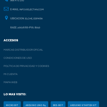
966 410 250
E-MAIL:
INFO@ELECTAN.COM
UBICACION:
ELCHE, ESPAÑA
RAEE: 20078 RII-PYA: 8010
ACCESOS
MARCAS DISTRIBUIDOR OFICIAL
CONDICIONES DE USO
POLÍTICA DE PRIVACIDAD Y COOKIES
MI CUENTA
MAPA WEB
LO MAS VISTO:
MICRO:BIT
ARDUINO UNO R4
BEE-BOT
ARDUINO STARTER KIT