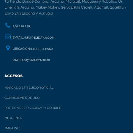
Tu Tienda Donde Comprar Arduino, Micro:bit, Maqueen y Robotica On
Line: Kits Arduino, Makey Makey, Servos, Kits Cebek, Adafruit, Sparkfun.
Envio 24h España y Portugal
966 410 250
E-MAIL:
INFO@ELECTAN.COM
UBICACION:
ELCHE, ESPAÑA
RAEE: 20078 RII-PYA: 8010
ACCESOS
MARCAS DISTRIBUIDOR OFICIAL
CONDICIONES DE USO
POLÍTICA DE PRIVACIDAD Y COOKIES
MI CUENTA
MAPA WEB