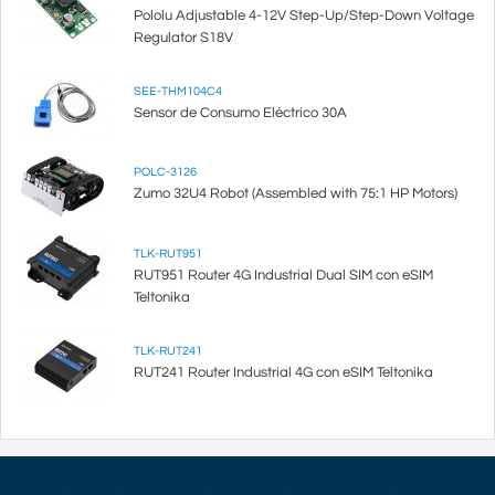
Pololu Adjustable 4-12V Step-Up/Step-Down Voltage
Regulator S18V
SEE-THM104C4
Sensor de Consumo Eléctrico 30A
POLC-3126
Zumo 32U4 Robot (Assembled with 75:1 HP Motors)
TLK-RUT951
RUT951 Router 4G Industrial Dual SIM con eSIM
Teltonika
TLK-RUT241
RUT241 Router Industrial 4G con eSIM Teltonika