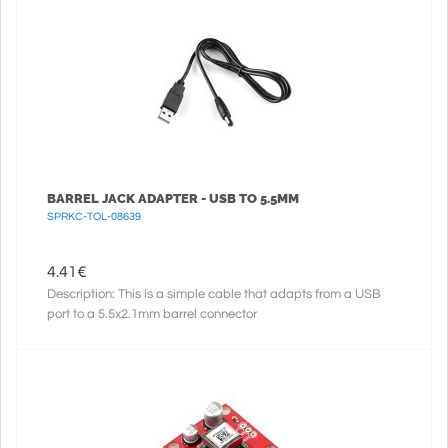
BARREL JACK ADAPTER - USB TO 5.5MM
SPRKC-TOL-08639
4.41
€
Description: This is a simple cable that adapts from a USB
port to a 5.5x2.1mm barrel connector