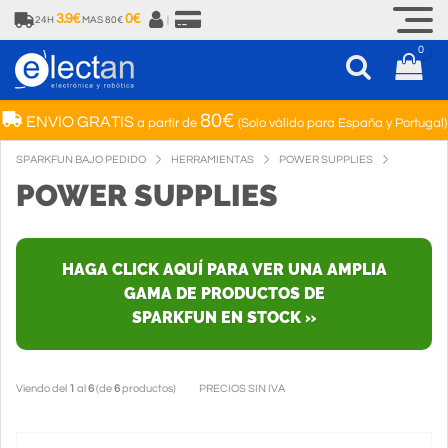
3.9€
0€
24H
MAS 80€
|
0
80€
ENVIO GRATIS
a partir de
(Solo válido para España y Portugal)
SPARKFUN BAJO PEDIDO
HERRAMIENTAS
POWER SUPPLIES
POWER SUPPLIES
HAGA CLICK AQUÍ PARA VER UNA AMPLIA
GAMA DE PRODUCTOS DE
SPARKFUN EN STOCK »
Viendo del
1
al
6
(de
6
productos)
PRECIOS SIN IVA