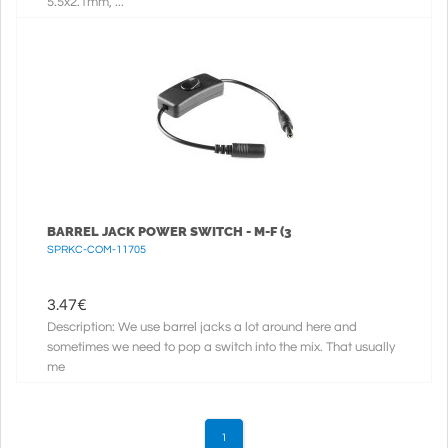
5.5x2.1mm, ...
BARREL JACK POWER SWITCH - M-F (3
SPRKC-COM-11705
3.47
€
Description: We use barrel jacks a lot around here and
sometimes we need to pop a switch into the mix. That usually
me
1