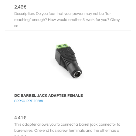
2.46
€
Description: Do you fear that your power may not be "far
reaching" enough? How would another 3' work for you? Okay,
so
DC BARREL JACK ADAPTER FEMALE
SPRKC-PRT-10288
4.41
€
This adapter allows you to connect a barrel jack connector to
bare wires. One end has screw terminals and the other has a