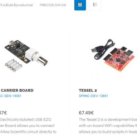
1
al
2
(de
2
productos)
PRECIOS SIN IVA
 CARRIER BOARD
TESSEL 2
C-SEN-14091
SPRKC-DEV-13841
07
€
67.49
€
Electrically Isolated USB EZO
The Tessel 2 is a development bo
ier Board allows you to connect
with on-board WiFi capabilities t
Atlas Scientific circuit directly to
allows you to build scripts in Node