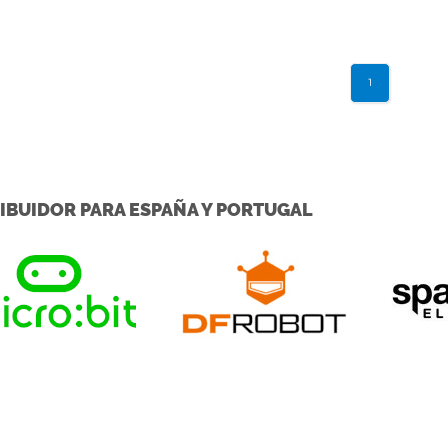
 computer or ...
This Tessel provides ...
1
IBUIDOR PARA ESPAÑA Y PORTUGAL