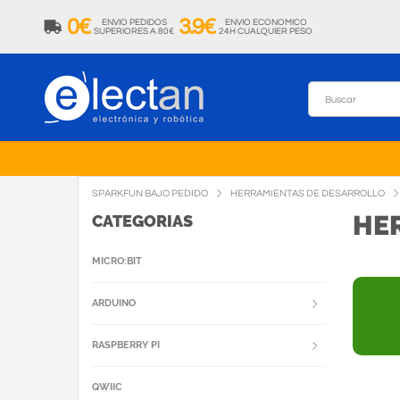
0€
3.9€
ENVIO PEDIDOS
ENVIO ECONOMICO
SUPERIORES A 80€
24H CUALQUIER PESO
SPARKFUN BAJO PEDIDO
HERRAMIENTAS DE DESARROLLO
HE
CATEGORIAS
MICRO:BIT
ARDUINO
RASPBERRY PI
QWIIC