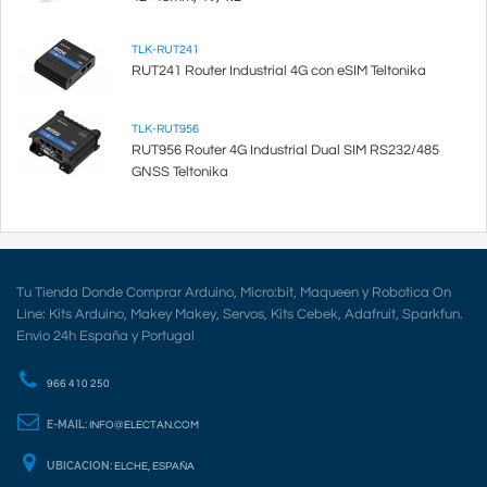
TLK-RUT241
RUT241 Router Industrial 4G con eSIM Teltonika
TLK-RUT956
RUT956 Router 4G Industrial Dual SIM RS232/485
GNSS Teltonika
Tu Tienda Donde Comprar Arduino, Micro:bit, Maqueen y Robotica On
Line: Kits Arduino, Makey Makey, Servos, Kits Cebek, Adafruit, Sparkfun.
Envio 24h España y Portugal
966 410 250
E-MAIL:
INFO@ELECTAN.COM
UBICACION:
ELCHE, ESPAÑA