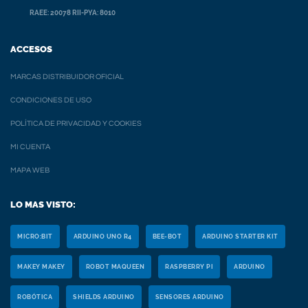
RAEE: 20078 RII-PYA: 8010
ACCESOS
MARCAS DISTRIBUIDOR OFICIAL
CONDICIONES DE USO
POLÍTICA DE PRIVACIDAD Y COOKIES
MI CUENTA
MAPA WEB
LO MAS VISTO:
MICRO:BIT
ARDUINO UNO R4
BEE-BOT
ARDUINO STARTER KIT
MAKEY MAKEY
ROBOT MAQUEEN
RASPBERRY PI
ARDUINO
ROBÓTICA
SHIELDS ARDUINO
SENSORES ARDUINO