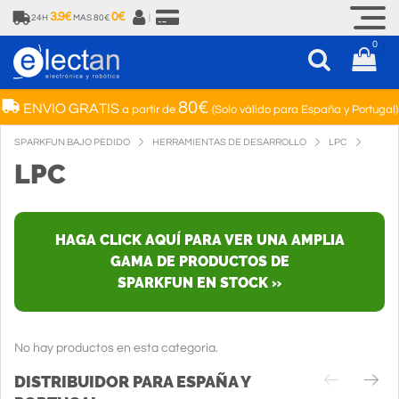
3.9€
0€
24H
MAS 80€
|
0
80€
ENVIO GRATIS
a partir de
(Solo válido para España y Portugal)
SPARKFUN BAJO PEDIDO
HERRAMIENTAS DE DESARROLLO
LPC
LPC
HAGA CLICK AQUÍ PARA VER UNA AMPLIA
GAMA DE PRODUCTOS DE
SPARKFUN EN STOCK »
No hay productos en esta categoria.
DISTRIBUIDOR PARA ESPAÑA Y