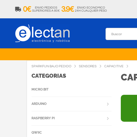
0€
3.9€
ENVIO PEDIDOS
ENVIO ECONOMICO
SUPERIORES A 80€
24H CUALQUIER PESO
SPARKFUN BAJO PEDIDO
SENSORES
CAPACITIVE
CAP
CATEGORIAS
MICRO:BIT
ARDUINO
RASPBERRY PI
QWIIC