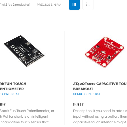
1
al
2
(de
2
productos)
PRECIOS SIN IVA
RKFUN TOUCH
AT42QT1010 CAPACITIVE TO
ENTIOMETER
BREAKOUT
C-PRT-13144
SPRKC-SEN-12041
69
€
9.91
€
SparkFun Touch Potentiometer, or
Description: If you need to add us
 Pot for short, is an intelligent
input without using a button, then
ar capacitive touch sensor that
capacitive touch interface might