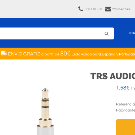
966 410 250
CONTACTAR
EN
80€
ENVIO GRATIS
a partir de
(Solo válido para España y Portugal)
TRS AUDIO
1.58
€
1.
Referencia
Fabricant