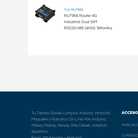
TLK-RUT956
RUT956 Router 4G
Industrial Dual SIM
RS232/485 GNSS Teltonika
ACCESO
Tu Tienda Donde Comprar Arduino, Micro:bit,
Maqueen y Robotica On Line: Kits Arduino,
Makey Makey, Servos, Kits Cebek, Adafruit,
MARCAS D
Sparkfun.
CONDICIO
Envio 24h España y Portugal