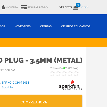
0
0.00€
VER CESTA
MI CUENTA
|
REALIZAR PEDIDO
VÍOS
NOVEDADES
OFERTAS
CENTROS EDUCATIVOS
 PLUG - 3.5MM (METAL)
Valoración
0
/
5
(
0 Votos!
)
91€ con IVA
:
SPRKC-COM-15438
e:
Sparkfun
COMPRE AHORA