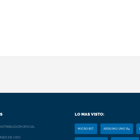
S
LO MAS VISTO:
ISTRIBUIDOR OFICIAL
MICRO:BIT
ARDUINO UNO R4
NES DE USO