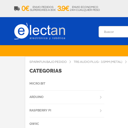
0€
3.9€
ENVIO PEDIDOS
ENVIO ECONOMICO
SUPERIORES A 80€
24H CUALQUIER PESO
SPARKFUN BAJO PEDIDO
TRS AUDIO PLUG - 3.5MM (METAL)
CATEGORIAS
MICRO:BIT
ARDUINO
RASPBERRY PI
QWIIC