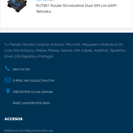
RUT951 Router 4G Industrial Dual SIM con eSIM
Teltonika
Tu Tienda Donde Comprar Arduino, Micro:bit, Maqueen y Robotica On
Line: Kits Arduino, Makey Makey, Servos, Kits Cebek, Adafruit, Sparkfun.
Envio 24h España y Portugal
966 410 250
E-MAIL:
INFO@ELECTAN.COM
UBICACION:
ELCHE, ESPAÑA
RAEE: 20078 RII-PYA: 8010
ACCESOS
MARCAS DISTRIBUIDOR OFICIAL