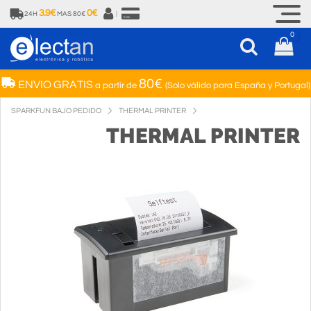
3.9€
0€
24H
MAS 80€
|
0
80€
ENVIO GRATIS
a partir de
(Solo válido para España y Portugal)
SPARKFUN BAJO PEDIDO
THERMAL PRINTER
THERMAL PRINTER