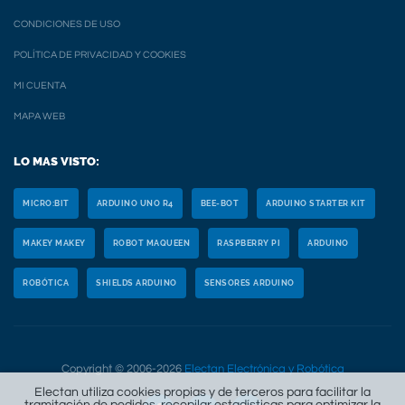
CONDICIONES DE USO
POLÍTICA DE PRIVACIDAD Y COOKIES
MI CUENTA
MAPA WEB
LO MAS VISTO:
MICRO:BIT
ARDUINO UNO R4
BEE-BOT
ARDUINO STARTER KIT
MAKEY MAKEY
ROBOT MAQUEEN
RASPBERRY PI
ARDUINO
ROBÓTICA
SHIELDS ARDUINO
SENSORES ARDUINO
Copyright © 2006-2026
Electan Electrónica y Robótica
Electan utiliza cookies propias y de terceros para facilitar la