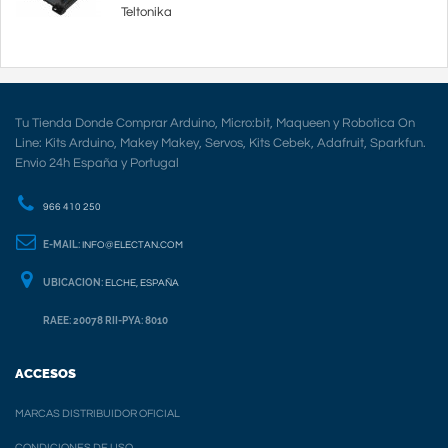
Teltonika
Tu Tienda Donde Comprar Arduino, Micro:bit, Maqueen y Robotica On
Line: Kits Arduino, Makey Makey, Servos, Kits Cebek, Adafruit, Sparkfun.
Envio 24h España y Portugal
966 410 250
E-MAIL:
INFO@ELECTAN.COM
UBICACION:
ELCHE, ESPAÑA
RAEE: 20078 RII-PYA: 8010
ACCESOS
MARCAS DISTRIBUIDOR OFICIAL
CONDICIONES DE USO