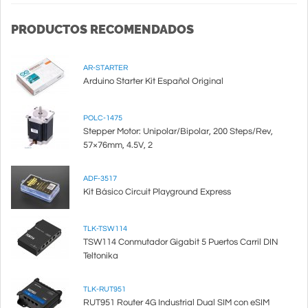
PRODUCTOS RECOMENDADOS
AR-STARTER
Arduino Starter Kit Español Original
POLC-1475
Stepper Motor: Unipolar/Bipolar, 200 Steps/Rev,
57×76mm, 4.5V, 2
ADF-3517
Kit Básico Circuit Playground Express
TLK-TSW114
TSW114 Conmutador Gigabit 5 Puertos Carril DIN
Teltonika
TLK-RUT951
RUT951 Router 4G Industrial Dual SIM con eSIM