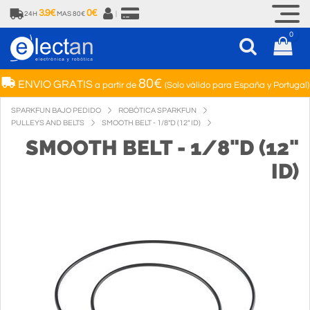
3.9€
0€
24H
MAS 80€
|
0
80€
ENVIO GRATIS
a partir de
(Solo válido para España y Portugal)
SPARKFUN BAJO PEDIDO
ROBÓTICA SPARKFUN
PULLEYS AND BELTS
SMOOTH BELT - 1/8"D (12" ID)
SMOOTH BELT - 1/8"D (12"
ID)