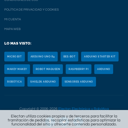
POLÍTICA DE PRIVACIDAD Y COOKIES
MI CUENTA
MAPA WEB
LO MAS VISTO:
MICRO:BIT
ARDUINO UNO R4
BEE-BOT
ARDUINO STARTER KIT
MAKEY MAKEY
ROBOT MAQUEEN
RASPBERRY PI
ARDUINO
ROBÓTICA
SHIELDS ARDUINO
SENSORES ARDUINO
Copyright © 2006-2026
Electan Electrónica y Robótica
Electan utiliza cookies propias y de terceros para facilitar la
tramitación de pedidos, recopilar estadísticas para optimizar la
funcionalidad del sitio y ofrecerte contenido personalizado.