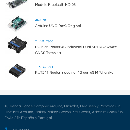
Módulo Bluetooth HC-05
AR-UNO
Arduino UNO Rev3 Original
TLK-RUT956
RUT956 Router 4G Industrial Dual SIM RS232/485
GNSS Teltonika
TLK-RUT241
RUT241 Router Industrial 4G con eSIM Teltonika
Tu Tienda Donde Comprar Arduino, Micro:bit, Maqueen y Robotica On
Line: Kits Arduino, Makey Makey, Servos, Kits Cebek, Adafruit, Sparkfun.
Envio 24h España y Portugal