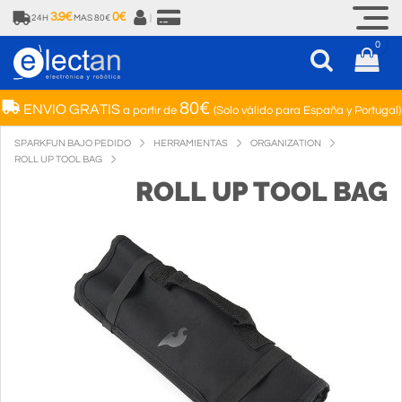
3.9€
0€
24H
MAS 80€
|
0
80€
ENVIO GRATIS
a partir de
(Solo válido para España y Portugal)
SPARKFUN BAJO PEDIDO
HERRAMIENTAS
ORGANIZATION
ROLL UP TOOL BAG
ROLL UP TOOL BAG