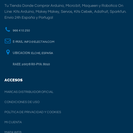
Tu Tienda Donde Comprar Arduino, Micro:bit, Maqueen y Robotica On
Line: Kits Arduino, Makey Makey, Servos, Kits Cebek, Adafruit, Sparkfun.
Envio 24h España y Portugal
966 410 250
E-MAIL:
INFO@ELECTAN.COM
UBICACION:
ELCHE, ESPAÑA
RAEE: 20078 RII-PYA: 8010
ACCESOS
MARCAS DISTRIBUIDOR OFICIAL
CONDICIONES DE USO
POLÍTICA DE PRIVACIDAD Y COOKIES
MI CUENTA
MAPA WEB