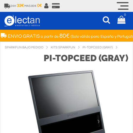
3.9€
0€
24H
MAS 80€
|
0
80€
ENVIO GRATIS
a partir de
(Solo válido para España y Portugal)
SPARKFUN BAJO PEDIDO
KITS SPARKFUN
PI-TOPCEED (GRAY)
PI-TOPCEED (GRAY)