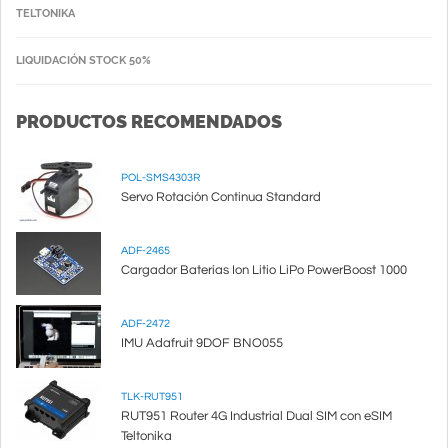
TELTONIKA
LIQUIDACIÓN STOCK 50%
PRODUCTOS RECOMENDADOS
POL-SMS4303R
Servo Rotación Continua Standard
ADF-2465
Cargador Baterías Ion Litio LiPo PowerBoost 1000
ADF-2472
IMU Adafruit 9DOF BNO055
TLK-RUT951
RUT951 Router 4G Industrial Dual SIM con eSIM
Teltonika