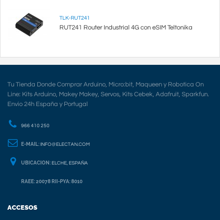
TLK-RUT241
RUT241 Router Industrial 4G con eSIM Teltonika
Tu Tienda Donde Comprar Arduino, Micro:bit, Maqueen y Robotica On
Line: Kits Arduino, Makey Makey, Servos, Kits Cebek, Adafruit, Sparkfun.
Envio 24h España y Portugal
966 410 250
E-MAIL:
INFO@ELECTAN.COM
UBICACION:
ELCHE, ESPAÑA
RAEE: 20078 RII-PYA: 8010
ACCESOS