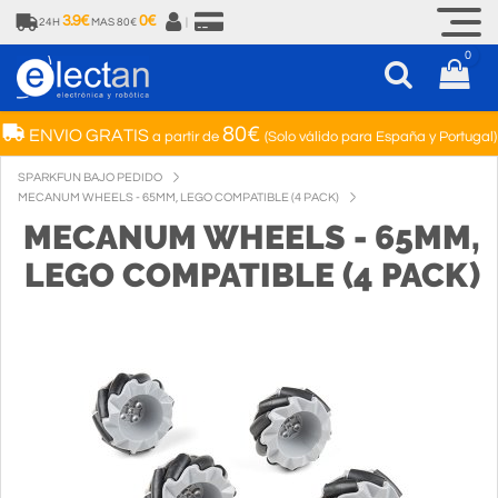
3.9€
0€
24H
MAS 80€
|
0
80€
ENVIO GRATIS
a partir de
(Solo válido para España y Portugal)
SPARKFUN BAJO PEDIDO
MECANUM WHEELS - 65MM, LEGO COMPATIBLE (4 PACK)
MECANUM WHEELS - 65MM,
LEGO COMPATIBLE (4 PACK)