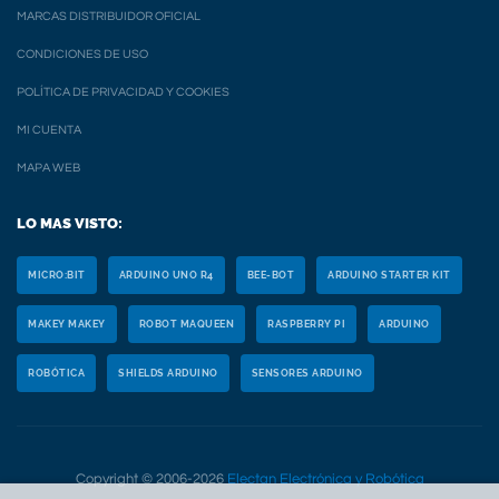
MARCAS DISTRIBUIDOR OFICIAL
CONDICIONES DE USO
POLÍTICA DE PRIVACIDAD Y COOKIES
MI CUENTA
MAPA WEB
LO MAS VISTO:
MICRO:BIT
ARDUINO UNO R4
BEE-BOT
ARDUINO STARTER KIT
MAKEY MAKEY
ROBOT MAQUEEN
RASPBERRY PI
ARDUINO
ROBÓTICA
SHIELDS ARDUINO
SENSORES ARDUINO
Copyright © 2006-2026
Electan Electrónica y Robótica