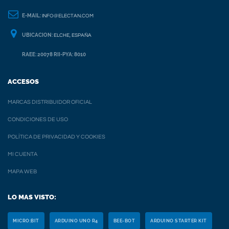
E-MAIL:
INFO@ELECTAN.COM
UBICACION:
ELCHE, ESPAÑA
RAEE: 20078 RII-PYA: 8010
ACCESOS
MARCAS DISTRIBUIDOR OFICIAL
CONDICIONES DE USO
POLÍTICA DE PRIVACIDAD Y COOKIES
MI CUENTA
MAPA WEB
LO MAS VISTO:
MICRO:BIT
ARDUINO UNO R4
BEE-BOT
ARDUINO STARTER KIT