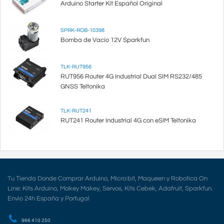
Arduino Starter Kit Español Original
SPRK-ROB-10398
Bomba de Vacío 12V Sparkfun
TLK-RUT956
RUT956 Router 4G Industrial Dual SIM RS232/485
GNSS Teltonika
TLK-RUT241
RUT241 Router Industrial 4G con eSIM Teltonika
Tu Tienda Donde Comprar Arduino, Micro:bit, Maqueen y Robotica On
Line: Kits Arduino, Makey Makey, Servos, Kits Cebek, Adafruit, Sparkfun.
Envio 24h España y Portugal
966 410 250