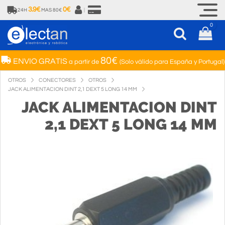
3.9€
0€
24H
MAS 80€
|
0
80€
ENVIO GRATIS
a partir de
(Solo válido para España y Portugal)
OTROS
CONECTORES
OTROS
JACK ALIMENTACION DINT 2,1 DEXT 5 LONG 14 MM
JACK ALIMENTACION DINT
2,1 DEXT 5 LONG 14 MM