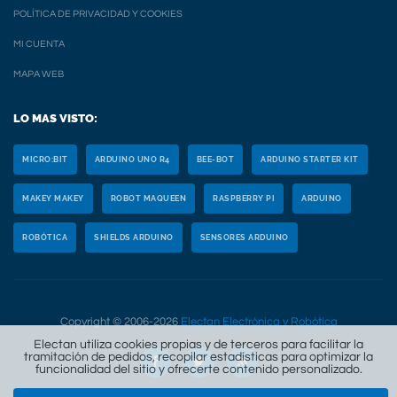
POLÍTICA DE PRIVACIDAD Y COOKIES
MI CUENTA
MAPA WEB
LO MAS VISTO:
MICRO:BIT
ARDUINO UNO R4
BEE-BOT
ARDUINO STARTER KIT
MAKEY MAKEY
ROBOT MAQUEEN
RASPBERRY PI
ARDUINO
ROBÓTICA
SHIELDS ARDUINO
SENSORES ARDUINO
Copyright © 2006-2026
Electan Electrónica y Robótica
Electan utiliza cookies propias y de terceros para facilitar la
tramitación de pedidos, recopilar estadísticas para optimizar la
funcionalidad del sitio y ofrecerte contenido personalizado.