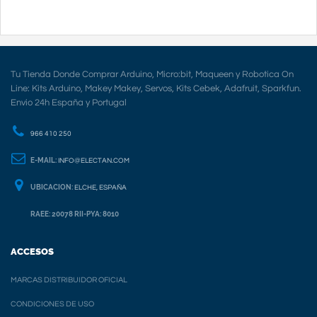
Tu Tienda Donde Comprar Arduino, Micro:bit, Maqueen y Robotica On
Line: Kits Arduino, Makey Makey, Servos, Kits Cebek, Adafruit, Sparkfun.
Envio 24h España y Portugal
966 410 250
E-MAIL:
INFO@ELECTAN.COM
UBICACION:
ELCHE, ESPAÑA
RAEE: 20078 RII-PYA: 8010
ACCESOS
MARCAS DISTRIBUIDOR OFICIAL
CONDICIONES DE USO