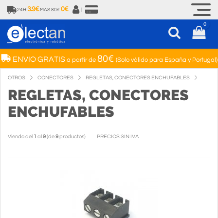
3.9€
0€
24H
MAS 80€
|
0
80€
ENVIO GRATIS
a partir de
(Solo válido para España y Portugal)
OTROS
CONECTORES
REGLETAS, CONECTORES ENCHUFABLES
REGLETAS, CONECTORES
ENCHUFABLES
Viendo del
1
al
9
(de
9
productos)
PRECIOS SIN IVA