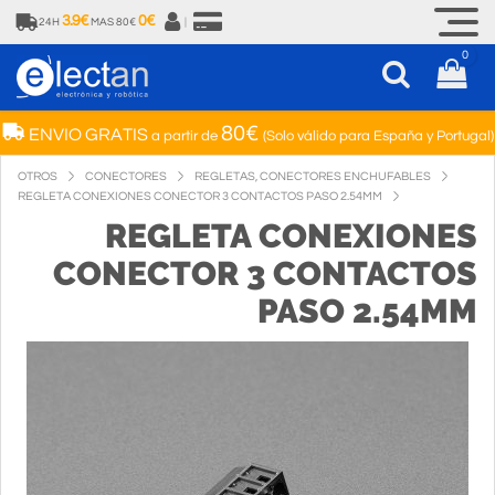
3.9€
0€
24H
MAS 80€
|
0
80€
ENVIO GRATIS
a partir de
(Solo válido para España y Portugal)
OTROS
CONECTORES
REGLETAS, CONECTORES ENCHUFABLES
REGLETA CONEXIONES CONECTOR 3 CONTACTOS PASO 2.54MM
REGLETA CONEXIONES
CONECTOR 3 CONTACTOS
PASO 2.54MM