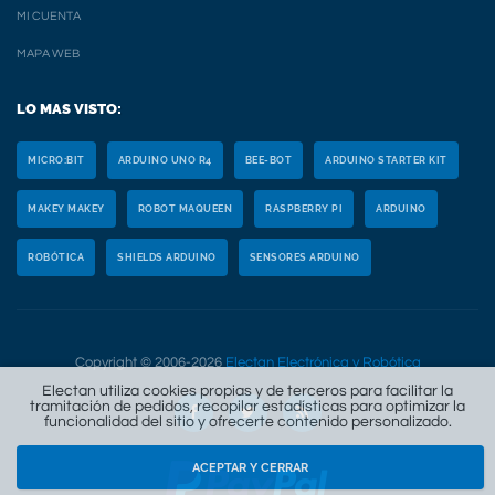
MI CUENTA
MAPA WEB
LO MAS VISTO:
MICRO:BIT
ARDUINO UNO R4
BEE-BOT
ARDUINO STARTER KIT
MAKEY MAKEY
ROBOT MAQUEEN
RASPBERRY PI
ARDUINO
ROBÓTICA
SHIELDS ARDUINO
SENSORES ARDUINO
Copyright © 2006-2026
Electan Electrónica y Robótica
Electan utiliza cookies propias y de terceros para facilitar la
tramitación de pedidos, recopilar estadísticas para optimizar la
funcionalidad del sitio y ofrecerte contenido personalizado.
ACEPTAR Y CERRAR