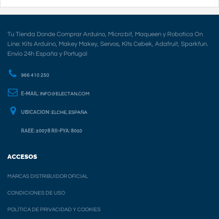
Tu Tienda Donde Comprar Arduino, Micro:bit, Maqueen y Robotica On
Line: Kits Arduino, Makey Makey, Servos, Kits Cebek, Adafruit, Sparkfun.
Envio 24h España y Portugal
966 410 250
E-MAIL:
INFO@ELECTAN.COM
UBICACION:
ELCHE, ESPAÑA
RAEE: 20078 RII-PYA: 8010
ACCESOS
MARCAS DISTRIBUIDOR OFICIAL
CONDICIONES DE USO
POLÍTICA DE PRIVACIDAD Y COOKIES