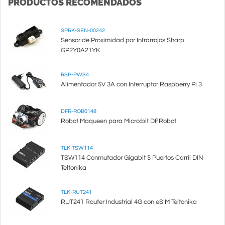
PRODUCTOS RECOMENDADOS
SPRK-SEN-00242
Sensor de Proximidad por Infrarrojos Sharp
GP2Y0A21YK
RSP-PWS4
Alimentador 5V 3A con Interruptor Raspberry Pi 3
DFR-ROB0148
Robot Maqueen para Micro:bit DFRobot
TLK-TSW114
TSW114 Conmutador Gigabit 5 Puertos Carril DIN
Teltonika
TLK-RUT241
RUT241 Router Industrial 4G con eSIM Teltonika