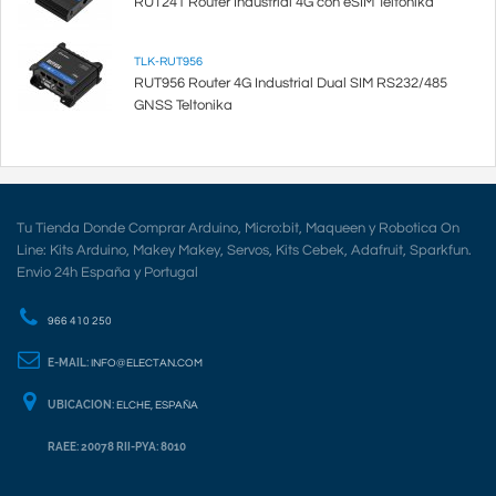
RUT241 Router Industrial 4G con eSIM Teltonika
TLK-RUT956
RUT956 Router 4G Industrial Dual SIM RS232/485
GNSS Teltonika
Tu Tienda Donde Comprar Arduino, Micro:bit, Maqueen y Robotica On
Line: Kits Arduino, Makey Makey, Servos, Kits Cebek, Adafruit, Sparkfun.
Envio 24h España y Portugal
966 410 250
E-MAIL:
INFO@ELECTAN.COM
UBICACION:
ELCHE, ESPAÑA
RAEE: 20078 RII-PYA: 8010