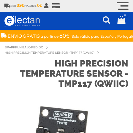
3.9€
0€
24H
MAS 80€
|
0
80€
ENVIO GRATIS
a partir de
(Solo válido para España y Portugal)
SPARKFUN BAJO PEDIDO
HIGH PRECISION TEMPERATURE SENSOR - TMP117 (QWIIC)
HIGH PRECISION
TEMPERATURE SENSOR -
TMP117 (QWIIC)