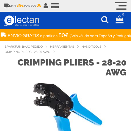
3.9€
0€
24H
MAS 80€
|
0
80€
ENVIO GRATIS
a partir de
(Solo válido para España y Portugal)
SPARKFUN BAJO PEDIDO
HERRAMIENTAS
HAND TOOLS
CRIMPING PLIERS - 28-20 AWG
CRIMPING PLIERS - 28-20
AWG