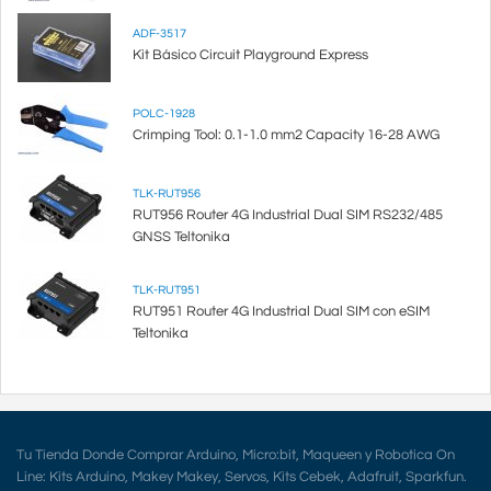
ADF-3517
Kit Básico Circuit Playground Express
POLC-1928
Crimping Tool: 0.1-1.0 mm2 Capacity 16-28 AWG
TLK-RUT956
RUT956 Router 4G Industrial Dual SIM RS232/485
GNSS Teltonika
TLK-RUT951
RUT951 Router 4G Industrial Dual SIM con eSIM
Teltonika
Tu Tienda Donde Comprar Arduino, Micro:bit, Maqueen y Robotica On
Line: Kits Arduino, Makey Makey, Servos, Kits Cebek, Adafruit, Sparkfun.