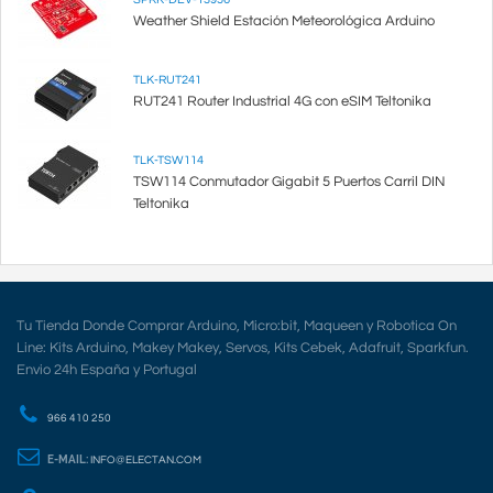
Weather Shield Estación Meteorológica Arduino
TLK-RUT241
RUT241 Router Industrial 4G con eSIM Teltonika
TLK-TSW114
TSW114 Conmutador Gigabit 5 Puertos Carril DIN
Teltonika
Tu Tienda Donde Comprar Arduino, Micro:bit, Maqueen y Robotica On
Line: Kits Arduino, Makey Makey, Servos, Kits Cebek, Adafruit, Sparkfun.
Envio 24h España y Portugal
966 410 250
E-MAIL:
INFO@ELECTAN.COM