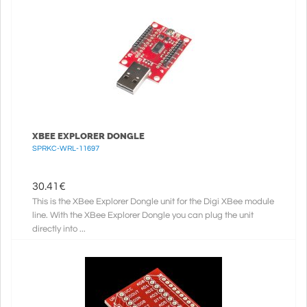
XBEE EXPLORER DONGLE
SPRKC-WRL-11697
30.41
€
This is the XBee Explorer Dongle unit for the Digi XBee module
line. With the XBee Explorer Dongle you can plug the unit
directly into ...