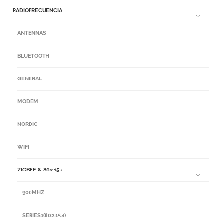
RADIOFRECUENCIA
ANTENNAS
BLUETOOTH
GENERAL
MODEM
NORDIC
WIFI
ZIGBEE & 802.15.4
900MHZ
SERIES1(802.15.4)