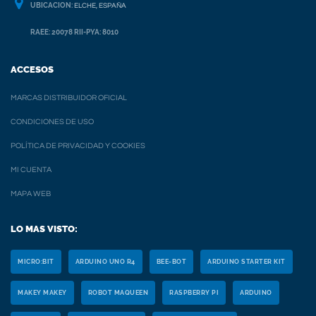
UBICACION:
ELCHE, ESPAÑA
RAEE: 20078 RII-PYA: 8010
ACCESOS
MARCAS DISTRIBUIDOR OFICIAL
CONDICIONES DE USO
POLÍTICA DE PRIVACIDAD Y COOKIES
MI CUENTA
MAPA WEB
LO MAS VISTO:
MICRO:BIT
ARDUINO UNO R4
BEE-BOT
ARDUINO STARTER KIT
MAKEY MAKEY
ROBOT MAQUEEN
RASPBERRY PI
ARDUINO