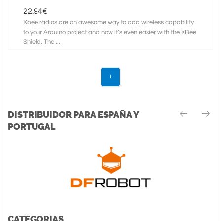
22.94
€
Xbee radios are an awesome way to add wireless capability
to your Arduino project and now it’s even easier with the XBee
Shield. The ...
1
DISTRIBUIDOR PARA ESPAÑA Y
PORTUGAL
CATEGORIAS