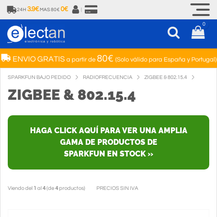
3.9€
0€
24H
MAS 80€
|
0
80€
ENVIO GRATIS
a partir de
(Solo válido para España y Portugal)
SPARKFUN BAJO PEDIDO
RADIOFRECUENCIA
ZIGBEE & 802.15.4
ZIGBEE & 802.15.4
HAGA CLICK AQUÍ PARA VER UNA AMPLIA
GAMA DE PRODUCTOS DE
SPARKFUN EN STOCK »
Viendo del
1
al
4
(de
4
productos)
PRECIOS SIN IVA