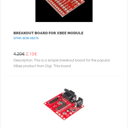
BREAKOUT BOARD FOR XBEE MODULE
SPRK-BOB-08276
4.20€
2.10
€
Description: This is a simple breakout board for the popular
XBee product from Digi. This board