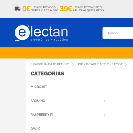
0€
3.9€
ENVIO PEDIDOS
ENVIO ECONOMICO
SUPERIORES A 80€
24H CUALQUIER PESO
SPARKFUN BAJO PEDIDO
USB 2.0 CABLE A TO C - 3 FOOT
CATEGORIAS
MICRO:BIT
ARDUINO
RASPBERRY PI
QWIIC