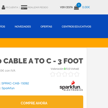
0
0.00€
VER CESTA
MI CUENTA
|
REALIZAR PEDIDO
VÍOS
NOVEDADES
OFERTAS
CENTROS EDUCATIVOS
0 CABLE A TO C - 3 FOOT
Valoración
0
/
5
(
0 Votos!
)
03€ con IVA
:
SPRKC-CAB-15092
e:
Sparkfun
COMPRE AHORA