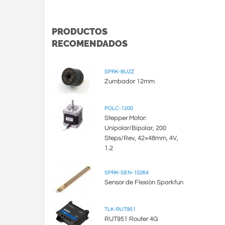
PRODUCTOS
RECOMENDADOS
SPRK-BUZZ
Zumbador 12mm
POLC-1200
Stepper Motor:
Unipolar/Bipolar, 200
Steps/Rev, 42×48mm, 4V,
1.2
SPRK-SEN-10264
Sensor de Flexión Sparkfun
TLK-RUT951
RUT951 Router 4G