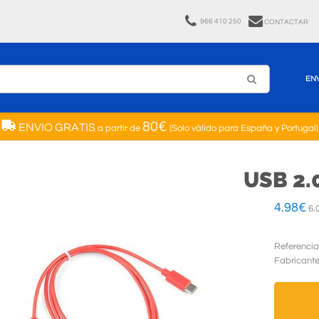
966 410 250
CONTACTAR
EN
80€
ENVIO GRATIS
a partir de
(Solo válido para España y Portugal)
USB 2.
4.98
€
6.
Referencia
Fabricant