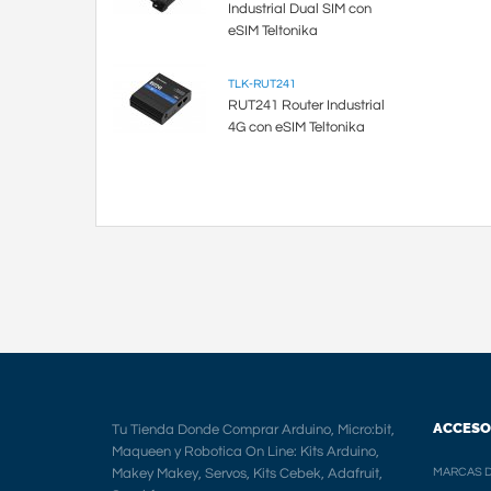
Industrial Dual SIM con
eSIM Teltonika
TLK-RUT241
RUT241 Router Industrial
4G con eSIM Teltonika
ACCESO
Tu Tienda Donde Comprar Arduino, Micro:bit,
Maqueen y Robotica On Line: Kits Arduino,
Makey Makey, Servos, Kits Cebek, Adafruit,
MARCAS D