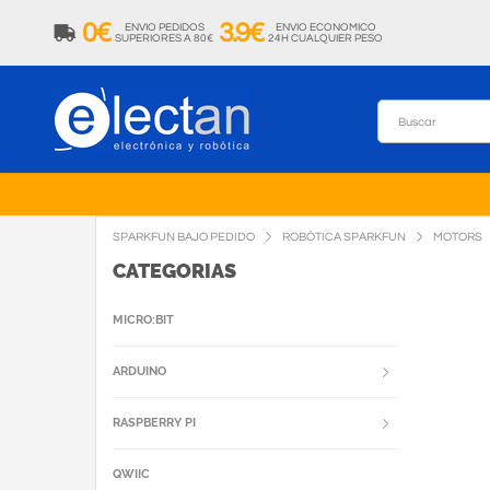
0€
3.9€
ENVIO PEDIDOS
ENVIO ECONOMICO
SUPERIORES A 80€
24H CUALQUIER PESO
SPARKFUN BAJO PEDIDO
ROBÓTICA SPARKFUN
MOTORS
CATEGORIAS
MICRO:BIT
ARDUINO
RASPBERRY PI
QWIIC