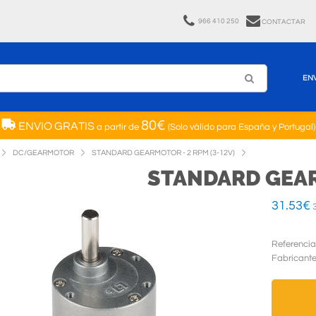
966 410 250
CONTACTAR
EN
80€
ENVIO GRATIS
a partir de
(Solo válido para España y Portugal)
DC/GEARMOTOR
STANDARD GEARMOTOR - 2 RPM (3-12V)
STANDARD GEAR
31.53
€
3
Referencia
Fabricant