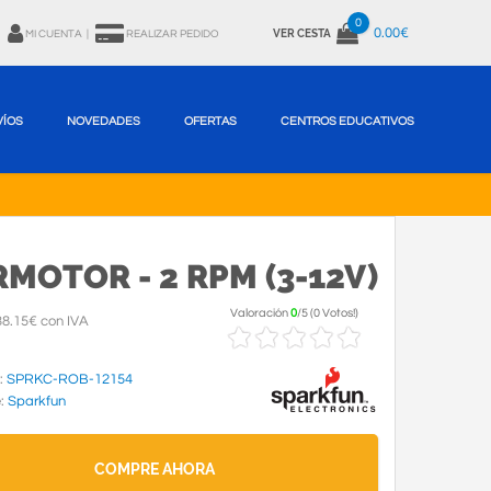
0
0.00€
VER CESTA
MI CUENTA
|
REALIZAR PEDIDO
VÍOS
NOVEDADES
OFERTAS
CENTROS EDUCATIVOS
MOTOR - 2 RPM (3-12V)
Valoración
0
/
5
(
0 Votos!
)
8.15€ con IVA
:
SPRKC-ROB-12154
e:
Sparkfun
COMPRE AHORA