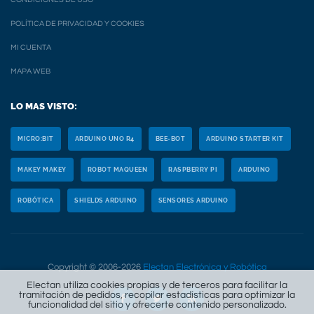
POLÍTICA DE PRIVACIDAD Y COOKIES
MI CUENTA
MAPA WEB
LO MAS VISTO:
MICRO:BIT
ARDUINO UNO R4
BEE-BOT
ARDUINO STARTER KIT
MAKEY MAKEY
ROBOT MAQUEEN
RASPBERRY PI
ARDUINO
ROBÓTICA
SHIELDS ARDUINO
SENSORES ARDUINO
Copyright © 2006-2026
Electan Electrónica y Robótica
Electan utiliza cookies propias y de terceros para facilitar la
tramitación de pedidos, recopilar estadísticas para optimizar la
funcionalidad del sitio y ofrecerte contenido personalizado.