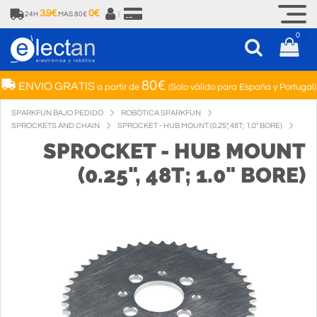
3.9€
0€
24H
MAS 80€
|
0
80€
ENVIO GRATIS
a partir de
(Solo válido para España y Portugal)
SPARKFUN BAJO PEDIDO
ROBÓTICA SPARKFUN
SPROCKETS AND CHAIN
SPROCKET - HUB MOUNT (0.25", 48T; 1.0" BORE)
SPROCKET - HUB MOUNT
(0.25", 48T; 1.0" BORE)