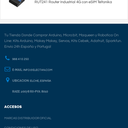
RUT241 Router Industrial 4G con eSIM Teltonika
Tu Tienda Donde Comprar Arduino, Micro:bit, Maqueen y Robotica On
Line: Kits Arduino, Makey Makey, Servos, Kits Cebek, Adafruit, Sparkfun.
Envio 24h España y Portugal
966 410 250
E-MAIL:
INFO@ELECTAN.COM
UBICACION:
ELCHE, ESPAÑA
RAEE: 20078 RII-PYA: 8010
ACCESOS
MARCAS DISTRIBUIDOR OFICIAL
CONDICIONES DE USO