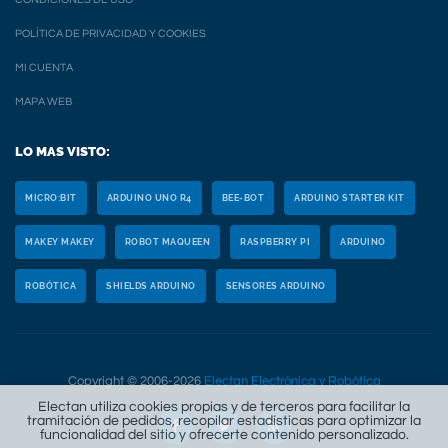
POLÍTICA DE PRIVACIDAD Y COOKIES
MI CUENTA
MAPA WEB
LO MAS VISTO:
MICRO:BIT
ARDUINO UNO R4
BEE-BOT
ARDUINO STARTER KIT
MAKEY MAKEY
ROBOT MAQUEEN
RASPBERRY PI
ARDUINO
ROBÓTICA
SHIELDS ARDUINO
SENSORES ARDUINO
Copyright © 2006-2026
Electan Electrónica y Robótica
Electan utiliza cookies propias y de terceros para facilitar la
tramitación de pedidos, recopilar estadísticas para optimizar la
funcionalidad del sitio y ofrecerte contenido personalizado.