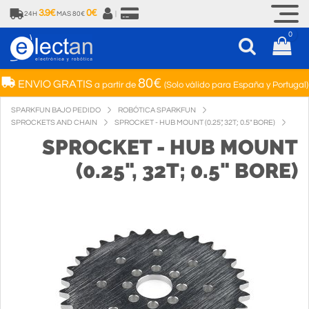
3.9€
0€
24H
MAS 80€
|
0
80€
ENVIO GRATIS
a partir de
(Solo válido para España y Portugal)
SPARKFUN BAJO PEDIDO
ROBÓTICA SPARKFUN
SPROCKETS AND CHAIN
SPROCKET - HUB MOUNT (0.25", 32T; 0.5" BORE)
SPROCKET - HUB MOUNT
(0.25", 32T; 0.5" BORE)