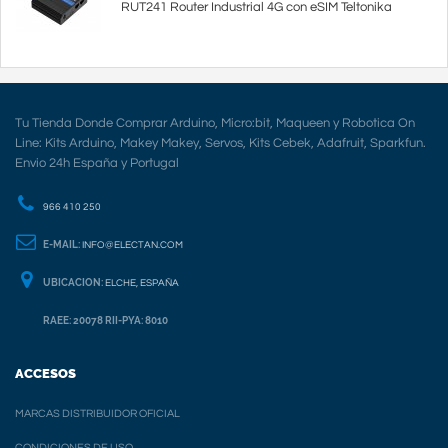
RUT241 Router Industrial 4G con eSIM Teltonika
Tu Tienda Donde Comprar Arduino, Micro:bit, Maqueen y Robotica On
Line: Kits Arduino, Makey Makey, Servos, Kits Cebek, Adafruit, Sparkfun.
Envio 24h España y Portugal
966 410 250
E-MAIL:
INFO@ELECTAN.COM
UBICACION:
ELCHE, ESPAÑA
RAEE: 20078 RII-PYA: 8010
ACCESOS
MARCAS DISTRIBUIDOR OFICIAL
CONDICIONES DE USO