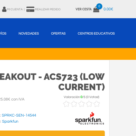
0
0.00€
VER CESTA
MI CUENTA
|
REALIZAR PEDIDO
VÍOS
NOVEDADES
OFERTAS
CENTROS EDUCATIVOS
EAKOUT - ACS723 (LOW
CURRENT)
Valoración
0
/
5
(
0 Votos!
)
5.08€ con IVA
:
SPRKC-SEN-14544
e:
Sparkfun