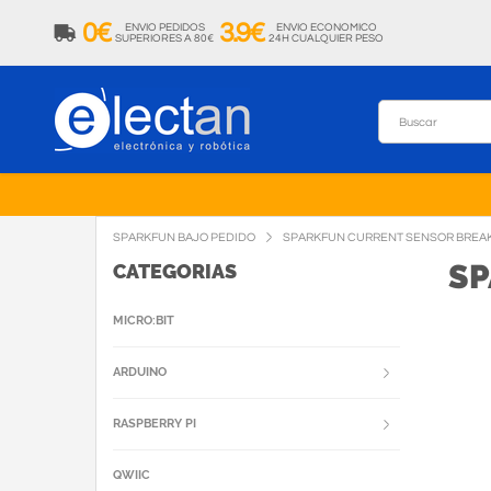
0€
3.9€
ENVIO PEDIDOS
ENVIO ECONOMICO
SUPERIORES A 80€
24H CUALQUIER PESO
SPARKFUN BAJO PEDIDO
SPARKFUN CURRENT SENSOR BREAK
SP
CATEGORIAS
MICRO:BIT
ARDUINO
RASPBERRY PI
QWIIC