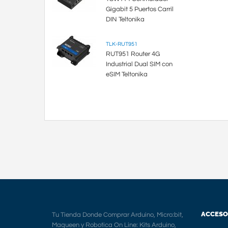
Gigabit 5 Puertos Carril
DIN Teltonika
TLK-RUT951
RUT951 Router 4G
Industrial Dual SIM con
eSIM Teltonika
ACCESO
Tu Tienda Donde Comprar Arduino, Micro:bit,
Maqueen y Robotica On Line: Kits Arduino,