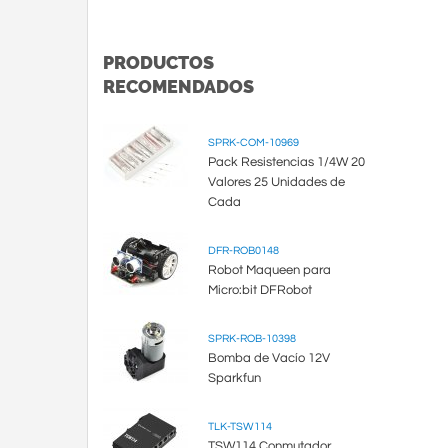
PRODUCTOS
RECOMENDADOS
SPRK-COM-10969
Pack Resistencias 1/4W 20
Valores 25 Unidades de
Cada
DFR-ROB0148
Robot Maqueen para
Micro:bit DFRobot
SPRK-ROB-10398
Bomba de Vacío 12V
Sparkfun
TLK-TSW114
TSW114 Conmutador