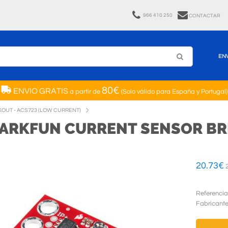
966 410 250
CONTACTAR
EN
80€
ENVIO GRATIS
a partir de
(Solo válido para España y Portugal)
OUT - ACS723 (LOW CURRENT)
ARKFUN CURRENT SENSOR BR
20.73
€
2
Referencia
Fabricant