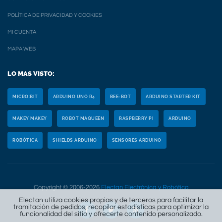
POLÍTICA DE PRIVACIDAD Y COOKIES
MI CUENTA
MAPA WEB
LO MAS VISTO:
MICRO:BIT
ARDUINO UNO R4
BEE-BOT
ARDUINO STARTER KIT
MAKEY MAKEY
ROBOT MAQUEEN
RASPBERRY PI
ARDUINO
ROBÓTICA
SHIELDS ARDUINO
SENSORES ARDUINO
Copyright © 2006-2026
Electan Electrónica y Robótica
Electan utiliza cookies propias y de terceros para facilitar la
tramitación de pedidos, recopilar estadísticas para optimizar la
funcionalidad del sitio y ofrecerte contenido personalizado.