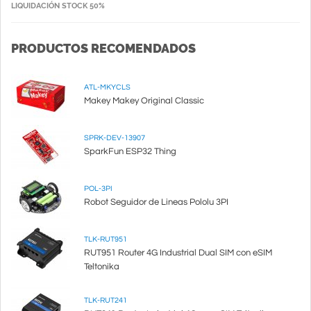
LIQUIDACIÓN STOCK 50%
PRODUCTOS RECOMENDADOS
ATL-MKYCLS
Makey Makey Original Classic
SPRK-DEV-13907
SparkFun ESP32 Thing
POL-3PI
Robot Seguidor de Lineas Pololu 3PI
TLK-RUT951
RUT951 Router 4G Industrial Dual SIM con eSIM
Teltonika
TLK-RUT241