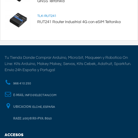
GNSS Teltonika
TLK-RUT241
RUT241 Router Industrial 4G con eSIM Teltonika
Tu Tienda Donde Comprar Arduino, Micro:bit, Maqueen y Robotica On
Line: Kits Arduino, Makey Makey, Servos, Kits Cebek, Adafruit, Sparkfun.
Envio 24h España y Portugal
966 410 250
E-MAIL:
INFO@ELECTAN.COM
UBICACION:
ELCHE, ESPAÑA
RAEE: 20078 RII-PYA: 8010
ACCESOS