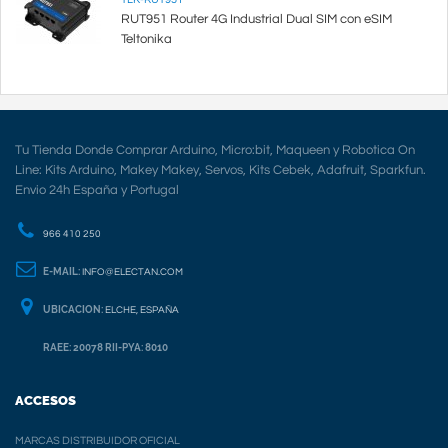
RUT951 Router 4G Industrial Dual SIM con eSIM
Teltonika
Tu Tienda Donde Comprar Arduino, Micro:bit, Maqueen y Robotica On
Line: Kits Arduino, Makey Makey, Servos, Kits Cebek, Adafruit, Sparkfun.
Envio 24h España y Portugal
966 410 250
E-MAIL:
INFO@ELECTAN.COM
UBICACION:
ELCHE, ESPAÑA
RAEE: 20078 RII-PYA: 8010
ACCESOS
MARCAS DISTRIBUIDOR OFICIAL