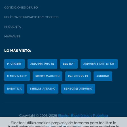
CONDICIONES DE USO
POLÍTICA DE PRIVACIDAD Y COOKIES
MI CUENTA
MAPA WEB
LO MAS VISTO:
MICRO:BIT
ARDUINO UNO R4
BEE-BOT
ARDUINO STARTER KIT
MAKEY MAKEY
ROBOT MAQUEEN
RASPBERRY PI
ARDUINO
ROBÓTICA
SHIELDS ARDUINO
SENSORES ARDUINO
Copyright © 2006-2026
Electan Electrónica y Robótica
Electan utiliza cookies propias y de terceros para facilitar la