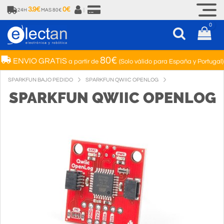
3.9€
0€
24H
MAS 80€
|
0
80€
ENVIO GRATIS
a partir de
(Solo válido para España y Portugal)
SPARKFUN BAJO PEDIDO
SPARKFUN QWIIC OPENLOG
SPARKFUN QWIIC OPENLOG