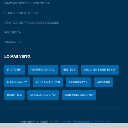
MARCAS DISTRIBUIDOR OFICIAL
CONDICIONES DE USO
POLÍTICA DE PRIVACIDAD Y COOKIES
MI CUENTA
MAPA WEB
LO MAS VISTO:
MICRO:BIT
ARDUINO UNO R4
BEE-BOT
ARDUINO STARTER KIT
MAKEY MAKEY
ROBOT MAQUEEN
RASPBERRY PI
ARDUINO
ROBÓTICA
SHIELDS ARDUINO
SENSORES ARDUINO
Copyright © 2006-2026
Electan Electrónica y Robótica