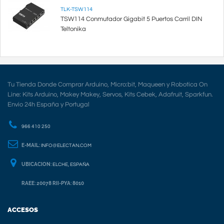
TLK-TSW114
TSW114 Conmutador Gigabit 5 Puertos Carril DIN
Teltonika
Tu Tienda Donde Comprar Arduino, Micro:bit, Maqueen y Robotica On
Line: Kits Arduino, Makey Makey, Servos, Kits Cebek, Adafruit, Sparkfun.
Envio 24h España y Portugal
966 410 250
E-MAIL:
INFO@ELECTAN.COM
UBICACION:
ELCHE, ESPAÑA
RAEE: 20078 RII-PYA: 8010
ACCESOS