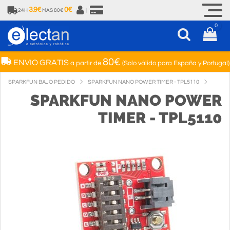
3.9€
0€
24H
MAS 80€
|
0
80€
ENVIO GRATIS
a partir de
(Solo válido para España y Portugal)
SPARKFUN BAJO PEDIDO
SPARKFUN NANO POWER TIMER - TPL5110
SPARKFUN NANO POWER
TIMER - TPL5110