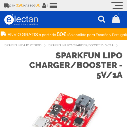
3.9€
0€
24H
MAS 80€
|
0
80€
ENVIO GRATIS
a partir de
(Solo válido para España y Portugal)
SPARKFUN BAJO PEDIDO
SPARKFUN LIPO CHARGER/BOOSTER - 5V/1A
SPARKFUN LIPO
CHARGER/BOOSTER -
5V/1A