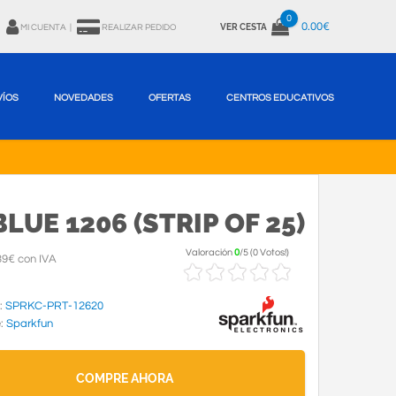
0
0.00€
VER CESTA
MI CUENTA
|
REALIZAR PEDIDO
VÍOS
NOVEDADES
OFERTAS
CENTROS EDUCATIVOS
BLUE 1206 (STRIP OF 25)
Valoración
0
/
5
(
0 Votos!
)
39€ con IVA
:
SPRKC-PRT-12620
e:
Sparkfun
COMPRE AHORA