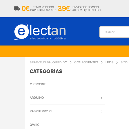
0€
3.9€
ENVIO PEDIDOS
ENVIO ECONOMICO
SUPERIORES A 80€
24H CUALQUIER PESO
SPARKFUN BAJO PEDIDO
COMPONENTES
LEDS
SMD
CATEGORIAS
MICRO:BIT
ARDUINO
RASPBERRY PI
QWIIC