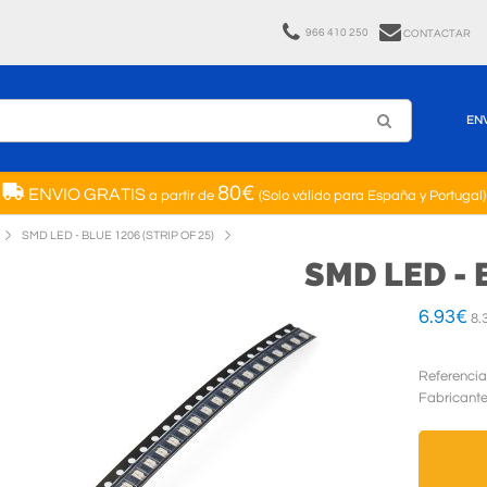
966 410 250
CONTACTAR
EN
80€
ENVIO GRATIS
a partir de
(Solo válido para España y Portugal)
SMD LED - BLUE 1206 (STRIP OF 25)
SMD LED - 
6.93
€
8.
Referencia
Fabricant